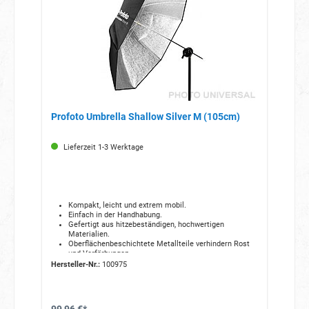
Profoto Umbrella Shallow Silver M (105cm)
Lieferzeit 1-3 Werktage
Kompakt, leicht und extrem mobil.
Einfach in der Handhabung.
Gefertigt aus hitzebeständigen, hochwertigen
Materialien.
Oberflächenbeschichtete Metallteile verhindern Rost
und Verfärbungen.
Ein optionaler Diffusor sorgt für ein weicheres,
Hersteller-Nr.:
100975
gleichmäßigeres Licht.
Geliefert wird er in einer gelabelten Tasche, die den
Blitzschirm während Transport und Lagerung schützt.