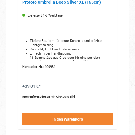
Profoto Umbrella Deep Silver XL (165cm)
Lieferzeit 1-3 Werktage
Tiefere Bauform für beste Kontrolle und präzise
Lichtgestaltung.
Kompakt, leicht und extrem mobil.
Einfach in der Handhabung.
16 Spannstäbe aus Glasfaser für eine perfekte
Parabolform und eine noch gleichmäßigere
Lichtstreuung.
Hersteller-Nr.:
100981
Gefertigt aus hitzebeständigen, hochwertigen
Materialien.
Oberflächenbeschichtete Metallteile verhindern Rost
und Verfärbungen.
439,01 €*
Ein optionaler Diffusor sorgt für ein weicheres,
gleichmäßigeres Licht.
Geliefert wird er in einer gelabelten Tasche, die den
Mehr Informationen mit Klick aufs Bild
Blitzschirm während Transport und Lagerung schützt.
In den Warenkorb