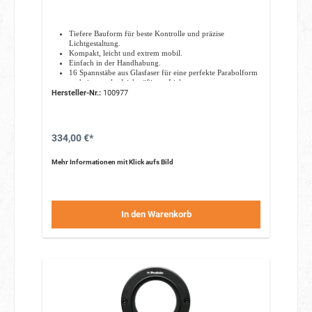
Tiefere Bauform für beste Kontrolle und präzise
Lichtgestaltung.
Kompakt, leicht und extrem mobil.
Einfach in der Handhabung.
16 Spannstäbe aus Glasfaser für eine perfekte Parabolform
und eine noch gleichmäßigere Lichtstreuung.
Gefertigt aus hitzebeständigen, hochwertigen Materialien.
Hersteller-Nr.:
100977
Oberflächenbeschichtete Metallteile verhindern Rost und
Verfärbungen.
Ein optionaler Diffusor sorgt für ein weicheres,
gleichmäßigeres Licht.
334,00 €*
Geliefert wird er in einer gelabelten Tasche, die den
Blitzschirm während Transport und Lagerung schützt.
Mehr Informationen mit Klick aufs Bild
In den Warenkorb