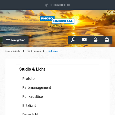
alt springen
CLICK & COLLECT
Navigation
Studio & Licht
Lichtformer
Schirme
Studio & Licht
Profoto
Farbmanagement
Funkauslöser
Blitzlicht
Dauerlicht