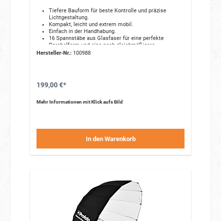
Tiefere Bauform für beste Kontrolle und präzise
Lichtgestaltung.
Kompakt, leicht und extrem mobil.
Einfach in der Handhabung.
16 Spannstäbe aus Glasfaser für eine perfekte
Parabolform und eine noch gleichmäßigere
Lichtstreuung.
Hersteller-Nr.:
100988
Gefertigt aus hitzebeständigen, hochwertigen
Materialien.
Oberflächenbeschichtete Metallteile verhindern Rost
und Verfärbungen.
199,00 €*
Mit einem optionalen Backpanel verwandeln Sie Ihren
Blitzschirm in eine Softbox.
Geliefert wird er in einer gelabelten Tasche, die den
Mehr Informationen mit Klick aufs Bild
Blitzschirm während Transport und Lagerung schützt.
In den Warenkorb