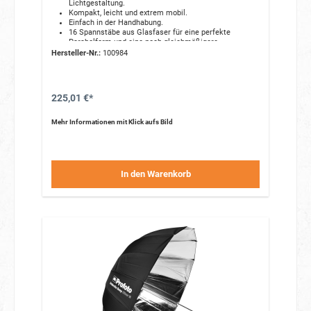
Lichtgestaltung.
Kompakt, leicht und extrem mobil.
Einfach in der Handhabung.
16 Spannstäbe aus Glasfaser für eine perfekte
Parabolform und eine noch gleichmäßigere
Lichtstreuung.
Hersteller-Nr.:
100984
Gefertigt aus hitzebeständigen, hochwertigen
Materialien.
Oberflächenbeschichtete Metallteile verhindern Rost
und Verfärbungen.
225,01 €*
Ein optionaler Diffusor sorgt für ein weicheres,
gleichmäßigeres Licht.
Geliefert wird er in einer gelabelten Tasche, die den
Mehr Informationen mit Klick aufs Bild
Blitzschirm während Transport und Lagerung schützt.
In den Warenkorb