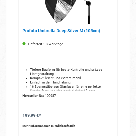
Profoto Umbrella Deep Silver M (105cm)
Lieferzeit 1-3 Werktage
Tiefere Bauform für beste Kontrolle und präzise
Lichtgestaltung.
Kompakt, leicht und extrem mobil.
Einfach in der Handhabung.
16 Spannstäbe aus Glasfaser für eine perfekte
Parabolform und eine noch gleichmäßigere
Lichtstreuung.
Hersteller-Nr.:
100987
Gefertigt aus hitzebeständigen, hochwertigen
Materialien.
Oberflächenbeschichtete Metallteile verhindern Rost
und Verfärbungen.
199,99 €*
Ein optionaler Diffusor sorgt für ein weicheres,
gleichmäßigeres Licht.
Geliefert wird er in einer gelabelten Tasche, die den
Mehr Informationen mit Klick aufs Bild
Blitzschirm während Transport und Lagerung schützt.