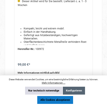
Dieser Artikel wird für Sie bestellt. Lieferzeit c. a. 1 - 3
Wochen
Kompakt, leicht und extrem mobil.
Einfach in der Handhabung.
Gefertigt aus hitzebeständigen, hochwertigen
Materialien.
Oberflächenbeschichtete Metallteile verhindern Rost
und Verfärbungen.
Ein optionaler Diffusor sorgt für ein weicheres,
Hersteller-Nr.:
100972
gleichmäßigeres Licht.
Geliefert wird er in einer gelabelten Tasche, die den
Blitzschirm während Transport und Lagerung schützt.
99,00 €*
Mehr Informationen mit Klick aufs Bild
Diese Website verwendet Cookies, um eine bestmögliche Erfahrung bieten zu können.
Mehr Informationen ...
In den Warenkorb
Nur technisch notwendige
Konfigurieren
Alle Cookies akzeptieren