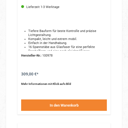
Lieferzeit 1-3 Werktage
Tiefere Bauform für beste Kontrolle und präzise
Lichtgestaltung.
Kompakt, leicht und extrem mobil.
Einfach in der Handhabung.
16 Spannstäbe aus Glasfaser für eine perfekte
Parabolform und eine noch gleichmäßigere
Lichtstreuung.
Hersteller-Nr.:
100978
Gefertigt aus hitzebeständigen, hochwertigen
Materialien.
Oberflächenbeschichtete Metallteile verhindern Rost
und Verfärbungen.
309,00 €*
Ein optionaler Diffusor sorgt für ein weicheres,
gleichmäßigeres Licht.
Geliefert wird er in einer gelabelten Tasche, die den
Mehr Informationen mit Klick aufs Bild
Blitzschirm während Transport und Lagerung schützt.
In den Warenkorb