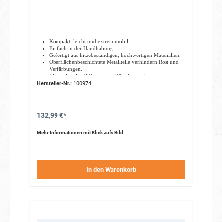
Kompakt, leicht und extrem mobil.
Einfach in der Handhabung.
Gefertigt aus hitzebeständigen, hochwertigen Materialien.
Oberflächenbeschichtete Metallteile verhindern Rost und
Verfärbungen.
Ein optionaler Diffusor sorgt für ein weicheres,
gleichmäßigeres Licht.
Hersteller-Nr.:
100974
Geliefert wird er in einer gelabelten Tasche, die den
Blitzschirm während Transport und Lagerung schützt.
132,99 €*
Mehr Informationen mit Klick aufs Bild
In den Warenkorb