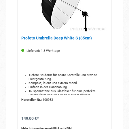
Profoto Umbrella Deep White S (85cm)
Lieferzeit 1-3 Werktage
Tiefere Bauform für beste Kontrolle und präzise
Lichtgestaltung.
Kompakt, leicht und extrem mobil.
Einfach in der Handhabung.
16 Spannstäbe aus Glasfaser für eine perfekte
Parabolform und eine noch gleichmäßigere
Lichtstreuung.
Hersteller-Nr.:
100983
Gefertigt aus hitzebeständigen, hochwertigen
Materialien.
Oberflächenbeschichtete Metallteile verhindern Rost
und Verfärbungen.
149,00 €*
Ein optionaler Diffusor sorgt für ein weicheres,
gleichmäßigeres Licht.
Geliefert wird er in einer gelabelten Tasche, die den
Mehr Informationen mit Klick aufs Bild