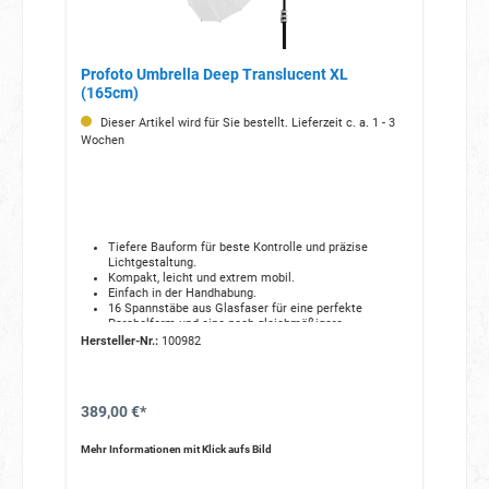
Profoto Umbrella Deep Translucent XL
(165cm)
Dieser Artikel wird für Sie bestellt. Lieferzeit c. a. 1 - 3
Wochen
Tiefere Bauform für beste Kontrolle und präzise
Lichtgestaltung.
Kompakt, leicht und extrem mobil.
Einfach in der Handhabung.
16 Spannstäbe aus Glasfaser für eine perfekte
Parabolform und eine noch gleichmäßigere
Lichtstreuung.
Hersteller-Nr.:
100982
Gefertigt aus hitzebeständigen, hochwertigen
Materialien.
Oberflächenbeschichtete Metallteile verhindern Rost
und Verfärbungen.
389,00 €*
Mit einem optionalen Backpanel verwandeln Sie Ihren
Blitzschirm in eine Softbox.
Geliefert wird er in einer gelabelten Tasche, die den
Mehr Informationen mit Klick aufs Bild
Blitzschirm während Transport und Lagerung schützt.