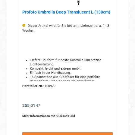
Profoto Umbrella Deep Translucent L (130cm)
Dieser Artikel wird für Sie bestellt. Lieferzeit c. a. 1 - 3
Wochen
Tiefere Bauform für beste Kontrolle und präzise
Lichtgestaltung.
Kompakt, leicht und extrem mobil.
Einfach in der Handhabung.
16 Spannstäbe aus Glasfaser für eine perfekte
Parabolform und eine noch gleichmäßigere
Lichtstreuung.
Hersteller-Nr.:
100979
Gefertigt aus hitzebeständigen, hochwertigen
Materialien.
Oberflächenbeschichtete Metallteile verhindern Rost
und Verfärbungen.
255,01 €*
Mit einem optionalen Backpanel verwandeln Sie Ihren
Blitzschirm in eine Softbox.
Geliefert wird er in einer gelabelten Tasche, die den
Mehr Informationen mit Klick aufs Bild
Blitzschirm während Transport und Lagerung schützt.