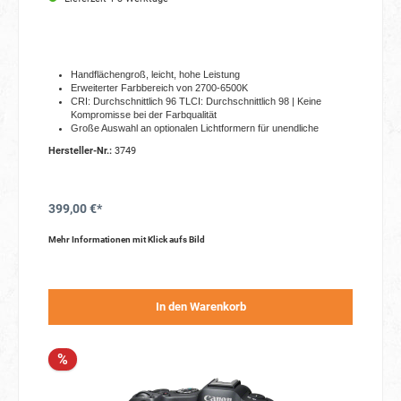
Handflächengroß, leicht, hohe Leistung
Erweiterter Farbbereich von 2700-6500K
CRI: Durchschnittlich 96 TLCI: Durchschnittlich 98 | Keine
Kompromisse bei der Farbqualität
Große Auswahl an optionalen Lichtformern für unendliche
Lichtgestaltungsmöglichkeiten
Hersteller-Nr.:
3749
Akku- und Netzbetrieb
Große Einstellwinkel für mehr Beleuchtungspositionen
Intuitive On-Board- oder Drahtlossteuerung (NANLink App)
399,00 €*
Mehr Informationen mit Klick aufs Bild
In den Warenkorb
%