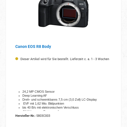
Canon EOS R8 Body
Dieser Artikel wird für Sie bestellt. Lieferzeit c. a. 1 - 3 Wochen
24,2 MP CMOS Sensor
Deep Learning AF
Dreh- und schwenkbares 7,5 cm (3,0 Zoll) LC-Display
EVF mit 1,62 Mio. Bildpunkten
bis 40 B/s mit elektronischem Verschluss
4K Videos aus Oversampling
WLAN, Bluetooth, USB,
Hersteller-Nr.:
5803C003
3,5 mm Mikrofoneingang
HDMI micro Typ D