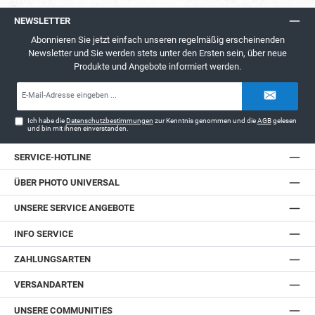
NEWSLETTER
Abonnieren Sie jetzt einfach unseren regelmäßig erscheinenden
Newsletter und Sie werden stets unter den Ersten sein, über neue
Produkte und Angebote informiert werden.
E-
Mail-
Adresse*
Ich habe die
Datenschutzbestimmungen
zur Kenntnis genommen und die
AGB
gelesen
und bin mit ihnen einverstanden.
SERVICE-HOTLINE
ÜBER PHOTO UNIVERSAL
UNSERE SERVICE ANGEBOTE
INFO SERVICE
ZAHLUNGSARTEN
VERSANDARTEN
UNSERE COMMUNITIES