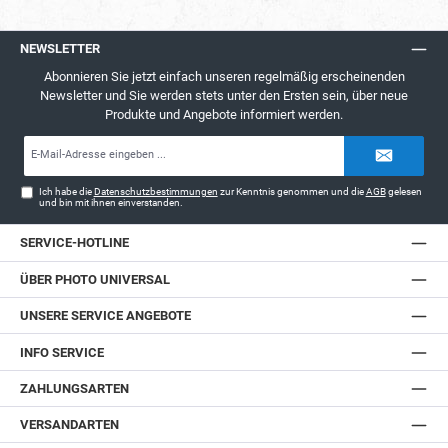
NEWSLETTER
Abonnieren Sie jetzt einfach unseren regelmäßig erscheinenden
Newsletter und Sie werden stets unter den Ersten sein, über neue
Produkte und Angebote informiert werden.
E-
Mail-
Adresse*
Ich habe die
Datenschutzbestimmungen
zur Kenntnis genommen und die
AGB
gelesen
und bin mit ihnen einverstanden.
SERVICE-HOTLINE
ÜBER PHOTO UNIVERSAL
UNSERE SERVICE ANGEBOTE
INFO SERVICE
ZAHLUNGSARTEN
VERSANDARTEN