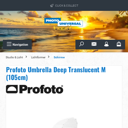
alt springen
CLICK & COLLECT
Navigation
Studio & Licht
Lichtformer
Schirme
Profoto Umbrella Deep Translucent M
(105cm)
Bildergalerie überspringen