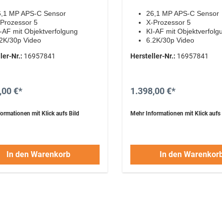
6,1 MP APS-C Sensor
26,1 MP APS-C Sensor
Prozessor 5
X-Prozessor 5
-AF mit Objektverfolgung
KI-AF mit Objektverfolg
2K/30p Video
6.2K/30p Video
gitaler Bildstabilisator
digitaler Bildstabilisator
ler-Nr.:
16957841
Hersteller-Nr.:
16957841
,00 €*
1.398,00 €*
ormationen mit Klick aufs Bild
Mehr Informationen mit Klick aufs 
In den Warenkorb
In den Warenkor