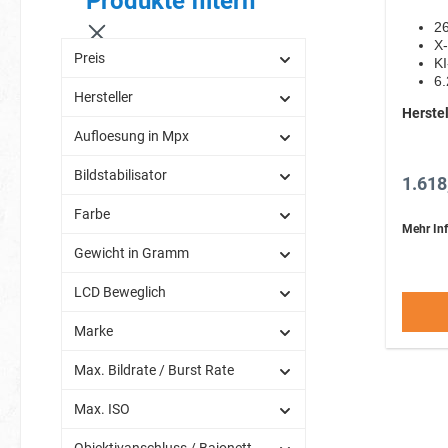
Produkte filtern
2
X-
Preis
KI
6.
Hersteller
di
Herstel
Aufloesung in Mpx
Bildstabilisator
1.618
Farbe
Mehr Inf
Gewicht in Gramm
LCD Beweglich
Marke
Max. Bildrate / Burst Rate
Max. ISO
Objektivanschluss / Bajonett