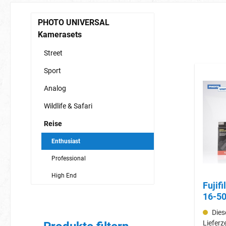
PHOTO UNIVERSAL
Kamerasets
Street
Sport
Analog
Wildlife & Safari
Reise
Enthusiast
Professional
High End
Fujif
16-5
Diese
Lieferz