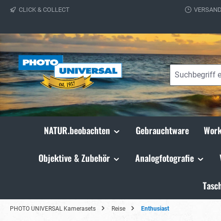
CLICK & COLLECT
VERSAND
springen
Zur Hauptnavigation springen
NATUR.beobachten
Gebrauchtware
Work
Objektive & Zubehör
Analogfotografie
Tasc
PHOTO UNIVERSAL Kamerasets
Reise
Enthusiast