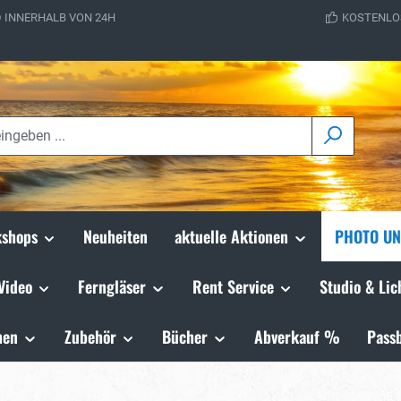
 INNERHALB VON 24H
KOSTENLO
shops
Neuheiten
aktuelle Aktionen
PHOTO UN
Video
Ferngläser
Rent Service
Studio & Lic
hen
Zubehör
Bücher
Abverkauf %
Passb