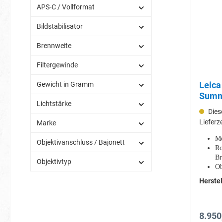
APS-C / Vollformat
Bildstabilisator
Brennweite
Filtergewinde
Leica M 50mm 2
Gewicht in Gramm
Summi
Lichtstärke
(1116
Diese
Lieferz
Marke
Me
Objektivanschluss / Bajonett
Ro
Br
Objektivtyp
Ob
Herstel
8.950