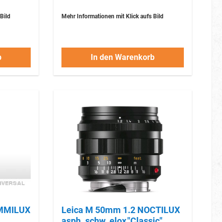
Bild
Mehr Informationen mit Klick aufs Bild
b
In den Warenkorb
Leica M 50mm 1.2 NOCTILUX
asph. schw. elox."Classic"