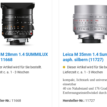
 SUMMILUX
Leica M 35mm 1.4 Summilux
 11668
asph. silbern (11727)
r Artikel wird für Sie bestellt.
Dieser Artikel wird für Sie be
eit c. a. 1 - 3 Wochen
Lieferzeit c. a. 1 - 3 Wochen
kompakt, lichtstark und universe
einsetzbar
40 cm Nahabstand und 176 Gra
Entfernungseinstellwinkel durch
Doppelkurvengetriebe
ler-Nr.:
11668
Hersteller-Nr.:
11727
11 Blendenlamellen
integrierte Gegenlichtblende aus