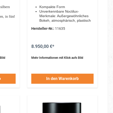
Kompakte Form
 silbern
Unverkennbare Noctilux-
Merkmale: Außergewöhnliches
n, in fünf
Bokeh, atmosphärisch, plastisch
Integrierte Gegenlichtblende
chärfe
Hersteller-Nr.:
11635
Made in Germany
8.950,00 €*
Bild
Mehr Informationen mit Klick aufs Bild
b
In den Warenkorb