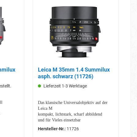
Leica M 35mm 1.4 Summilux
asph. schwarz (11726)
stellt.
Lieferzeit 1-3 Werktage
ll
Das klassische Universalobjektiv auf der
Leica M
d
kompakt, lichtstark, scharf abbildend
und für Vieles einsetzbar
40 cm Nahabstand und 176 Grad
Hersteller-Nr.:
11726
Entfernungseinstellwinkel durch
 Metall