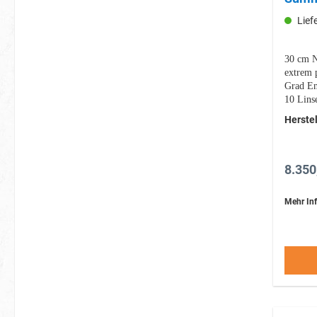
Lief
30 cm N
extrem 
Grad En
10 Lins
Oberflä
Herstel
nahezu 
8.350
Mehr Inf