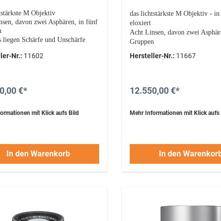
tstärkste M Objektiv
das lichtstärkste M Objektiv - in
nsen, davon zwei Asphären, in fünf
eloxiert
n
Acht Linsen, davon zwei Asphäre
s liegen Schärfe und Unschärfe
Gruppen
ieinander...
nirgends liegen Schärfe und Uns
ler-Nr.:
11602
Hersteller-Nr.:
11667
hwer, teuer... einfach
näher beieinander...
tehlich...
groß, schwer, teuer... einfach
unwiderstehlich...
0,00 €*
12.550,00 €*
ormationen mit Klick aufs Bild
Mehr Informationen mit Klick aufs 
In den Warenkorb
In den Warenkor