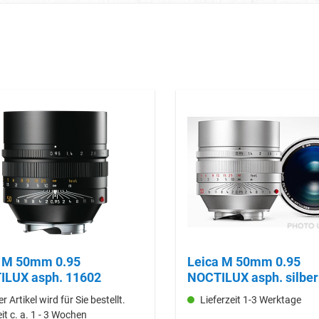
m 0.95
Leica M 50mm 0.95
ILUX asph. 11602
NOCTILUX asph. silbe
eloxiert (11667)
r Artikel wird für Sie bestellt.
Lieferzeit 1-3 Werktage
eit c. a. 1 - 3 Wochen