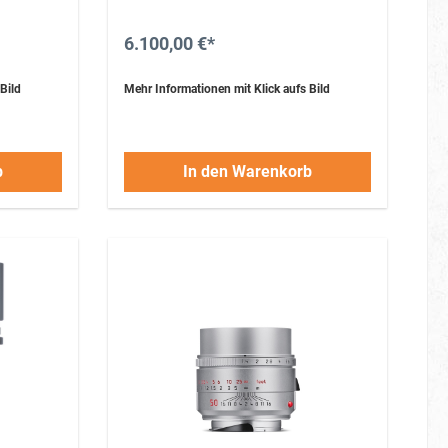
Doppelkurvengetriebe
9 Linsen in 5 Gruppen, 11
Blendenlamellen
6.100,00 €*
integrierte Gegenlichtblende aus Metall
Bild
Mehr Informationen mit Klick aufs Bild
b
In den Warenkorb