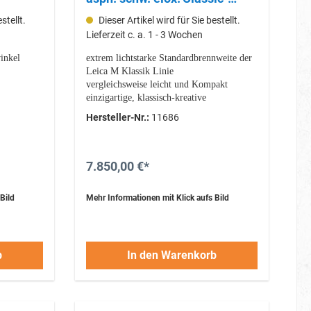
(11686)
stellt.
Dieser Artikel wird für Sie bestellt.
Lieferzeit c. a. 1 - 3 Wochen
inkel
extrem lichtstarke Standardbrennweite der
Leica M Klassik Linie
vergleichsweise leicht und Kompakt
einzigartige, klassisch-kreative
Bildsprache
Abbildung bei Offenblende
Hersteller-Nr.:
11686
Volle Abbildungsleistung ab Blende 2,8
7.850,00 €*
Bild
Mehr Informationen mit Klick aufs Bild
b
In den Warenkorb