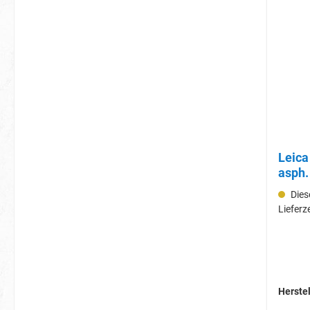
Leica M 28mm 1.4
asph.
Diese
Lieferz
Herstel