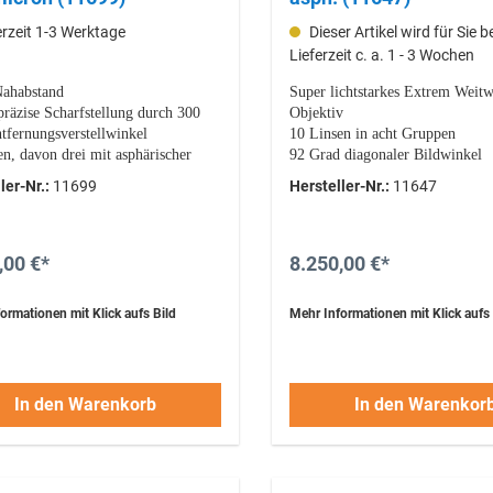
erzeit 1-3 Werktage
Dieser Artikel wird für Sie be
Lieferzeit c. a. 1 - 3 Wochen
ahabstand
Super lichtstarkes Extrem Weitw
präzise Scharfstellung durch 300
Objektiv
tfernungsverstellwinkel
10 Linsen in acht Gruppen
en, davon drei mit asphärischer
92 Grad diagonaler Bildwinkel
che, in fünf Gruppen deshalb
das Objektiv für die besondere 
ler-Nr.:
11699
Hersteller-Nr.:
11647
Farbfehlerfrei
,00 €*
8.250,00 €*
ormationen mit Klick aufs Bild
Mehr Informationen mit Klick aufs 
In den Warenkorb
In den Warenkor