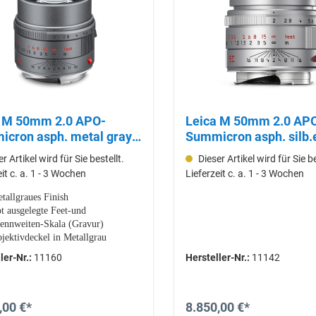
.0 APO-
Leica M 50mm 2.0 APO-
cron asph. metal gray
Summicron asph. silb.
0)
11142
r Artikel wird für Sie bestellt.
Dieser Artikel wird für Sie be
eit c. a. 1 - 3 Wochen
Lieferzeit c. a. 1 - 3 Wochen
tallgraues Finish
t ausgelegte Feet-und
ennweiten-Skala (Gravur)
jektivdeckel in Metallgrau
ler-Nr.:
11160
Hersteller-Nr.:
11142
,00 €*
8.850,00 €*