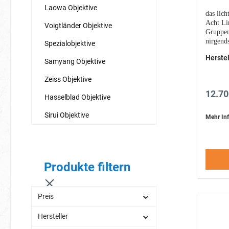
Laowa Objektive
das lich
Acht Li
Voigtländer Objektive
Gruppe
nirgend
Spezialobjektive
näher be
Herstel
groß, sc
Samyang Objektive
unwiders
Zeiss Objektive
12.70
Hasselblad Objektive
Sirui Objektive
Mehr Inf
Produkte filtern
Preis
Hersteller