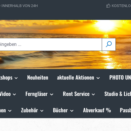
 INNERHALB VON 24H
KOSTENLO
shops
Neuheiten
aktuelle Aktionen
PHOTO UN
Video
Ferngläser
Rent Service
Studio & Lic
hen
Zubehör
Bücher
Abverkauf %
Passb