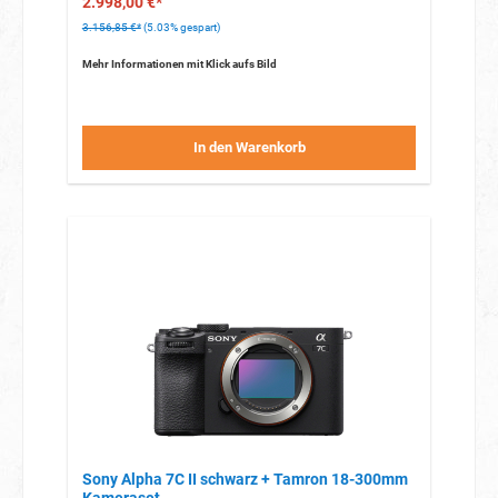
2.998,00 €*
Voller Schutz durch das Japan-Filterglas und die kompakte
3.156,85 €*
(5.03% gespart)
Tasche.
Mehr Informationen mit Klick aufs Bild
In den Warenkorb
Sony Alpha 7C II schwarz + Tamron 18-300mm