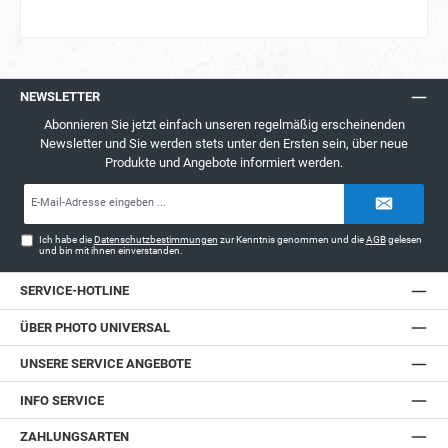
NEWSLETTER
Abonnieren Sie jetzt einfach unseren regelmäßig erscheinenden
Newsletter und Sie werden stets unter den Ersten sein, über neue
Produkte und Angebote informiert werden.
E-
Mail-
Adresse*
Ich habe die
Datenschutzbestimmungen
zur Kenntnis genommen und die
AGB
gelesen
und bin mit ihnen einverstanden.
SERVICE-HOTLINE
ÜBER PHOTO UNIVERSAL
UNSERE SERVICE ANGEBOTE
INFO SERVICE
ZAHLUNGSARTEN