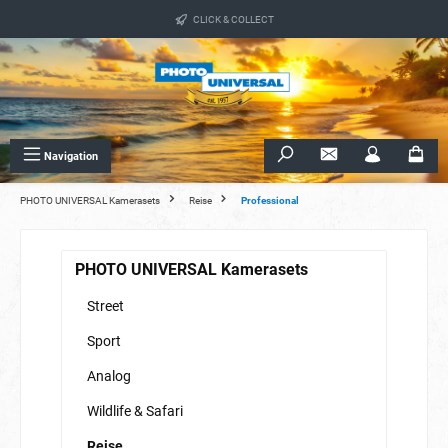
alt springen
CLICK & COLLECT
Navigation
PHOTO UNIVERSAL Kamerasets
Reise
Professional
PHOTO UNIVERSAL Kamerasets
Street
Sport
Analog
Wildlife & Safari
Reise