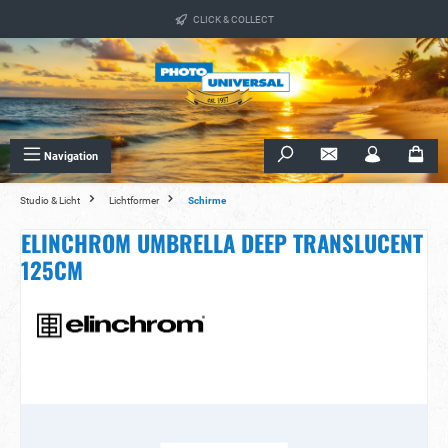
alt springen
CLICK & COLLECT
Navigation
Studio & Licht
Lichtformer
Schirme
ELINCHROM UMBRELLA DEEP TRANSLUCENT
125CM
Bildergalerie überspringen