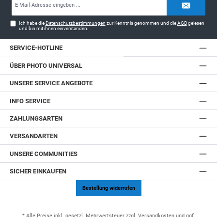
Mail-
Adresse*
Ich habe die
Datenschutzbestimmungen
zur Kenntnis genommen und die
AGB
gelesen
und bin mit ihnen einverstanden.
SERVICE-HOTLINE
ÜBER PHOTO UNIVERSAL
UNSERE SERVICE ANGEBOTE
INFO SERVICE
ZAHLUNGSARTEN
VERSANDARTEN
UNSERE COMMUNITIES
SICHER EINKAUFEN
Bestellung widerrufen
* Alle Preise inkl. gesetzl. Mehrwertsteuer zzgl.
Versandkosten
und ggf.