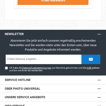
In den Warenkorb
NEWSLETTER
Abonnieren Sie jetzt einfach unseren regelmäßig erscheinenden
Newsletter und Sie werden stets unter den Ersten sein, über neue
Produkte und Angebote informiert werden.
E-
Mail-
Adresse*
Ich habe die
Datenschutzbestimmungen
zur Kenntnis genommen und die
AGB
gelesen
und bin mit ihnen einverstanden.
SERVICE-HOTLINE
ÜBER PHOTO UNIVERSAL
UNSERE SERVICE ANGEBOTE
INFO SERVICE