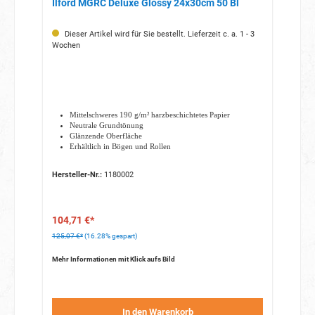
Ilford MGRC Deluxe Glossy 24x30cm 50 Bl
Dieser Artikel wird für Sie bestellt. Lieferzeit c. a. 1 - 3
Wochen
Mittelschweres 190 g/m² harzbeschichtetes Papier
Neutrale Grundtönung
Glänzende Oberfläche
Erhältlich in Bögen und Rollen
Hersteller-Nr.:
1180002
104,71 €*
125,07 €*
(16.28% gespart)
Mehr Informationen mit Klick aufs Bild
In den Warenkorb