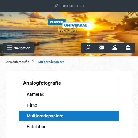
alt springen
CLICK & COLLECT
Navigation
Analogfotografie
Multigradepapiere
Analogfotografie
Kameras
Filme
Multigradepapiere
Fotolabor