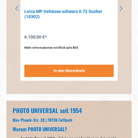
Leica MP Gehäuse schwarz 0.72 Sucher
Ilf
(10302)
6.100,00 €*
24,
Mehr Informationen mit Klick aufs Bild
Mehr 
In den Warenkorb
PHOTO UNIVERSAL seit 1954
Max-Planck-Str. 28 | 70736 Fellbach
Warum PHOTO UNIVERSAL?