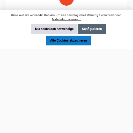
Petra T.
Diese Website verwendet Cookies, um eine bestmögliche Erfahrung bieten zu können.
Mehr Informationen ...
Nur technisch notwendige
Konfigurieren
Ich kaufe nun schon seit einigen Jahren bei Photouniversal und bin
immer sehr zufrieden. Bei Problemen wird einem sofort geholfen.
Alle Cookies akzeptieren
Y
Yusuf A.
Super Kundenservice, Top Laden schön übersichtlich und sauber.
Kann ich nur weiterempfehlen.
F
FRank S.