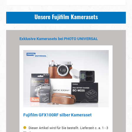
Unsere Fujifilm Kamerasets
Produktgalerie überspringen
Exklusive Kamerasets bei PHOTO UNIVERSAL
lber
Fujifilm GFX100RF silber Kameraset
Fuj
1 - 3
Dieser Artikel wird für Sie bestellt. Lieferzeit c. a. 1 - 3
D