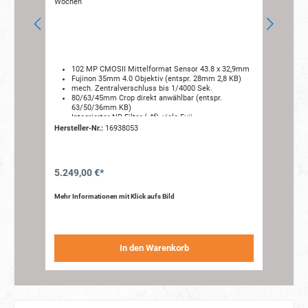
Wochen
Woc
102 MP CMOSII Mittelformat Sensor 43.8 x 32,9mm
Fujinon 35mm 4.0 Objektiv (entspr. 28mm 2,8 KB)
mech. Zentralverschluss bis 1/4000 Sek.
80/63/45mm Crop direkt anwählbar (entspr.
63/50/36mm KB)
Integrierter ND-Filter (-4f), viele Fuji
Filmsimulationen (im JPG)
Hersteller-Nr.:
16938053
Hers
viele direkt anwählbare Bildformate (z.B. 17:9, 1:1,
4,5:6 usw..)
schneller, präziser Hybrid Autofokus (Kontrast &
Phase)
5.249,00 €*
1.7
kompakt & leicht (nur ca. 735g)
Mehr Informationen mit Klick aufs Bild
Mehr 
In den Warenkorb