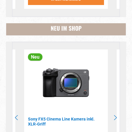
NEU IM SHOP
Produktgalerie überspringen
Neu
Neu
her
Sony FX5 Cinema Line Kamera inkl.
Sony 
XLR-Griff