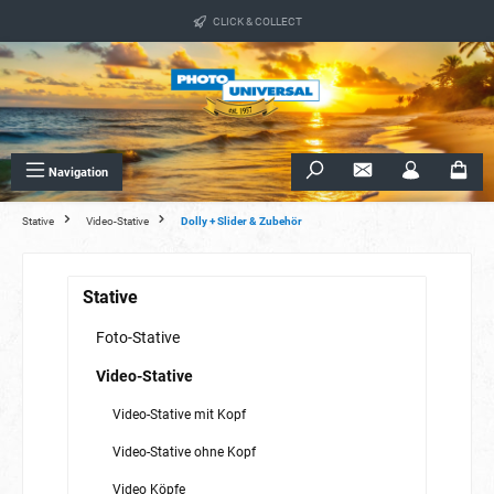
alt springen
CLICK & COLLECT
Navigation
Stative
Video-Stative
Dolly + Slider & Zubehör
Stative
Foto-Stative
Video-Stative
Video-Stative mit Kopf
Video-Stative ohne Kopf
Video Köpfe