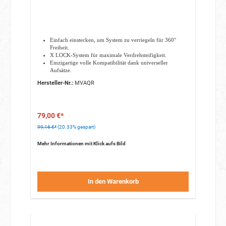
Einfach einstecken, um System zu verriegeln für 360°
Freiheit.
X LOCK-System für maximale Verdrehsteifigkeit.
Einzigartige volle Kompatibilität dank universeller
Aufsätze.
Leichtes und starkes Gehäuse fasst bis zu 20 kg.
Hersteller-Nr.:
MVAQR
Hergestellt aus harteloxiertem, gefrästem Aluminium
79,00 €*
99,16 €*
(20.33% gespart)
Mehr Informationen mit Klick aufs Bild
In den Warenkorb