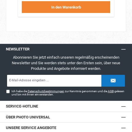
In den Warenkorb
NEWSLETTER
Abonnieren Sie jetzt einfach unseren regelmäßig erscheinenden
Newsletter und Sie werden stets unter den Ersten sein, über neue
Produkte und Angebote informiert werden.
E-
Mail-
Adresse*
Ich habe die
Datenschutzbestimmungen
zur Kenntnis genommen und die
AGB
gelesen
und bin mit ihnen einverstanden.
SERVICE-HOTLINE
ÜBER PHOTO UNIVERSAL
UNSERE SERVICE ANGEBOTE