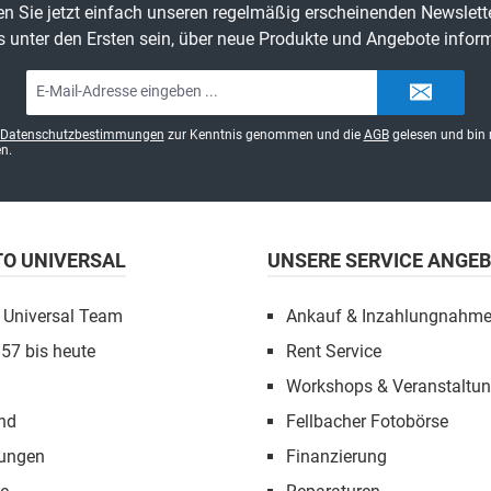
n Sie jetzt einfach unseren regelmäßig erscheinenden Newslett
s unter den Ersten sein, über neue Produkte und Angebote inform
E-
Mail-
Adresse*
Datenschutzbestimmungen
zur Kenntnis genommen und die
AGB
gelesen und bin 
n.
TO UNIVERSAL
UNSERE SERVICE ANGE
 Universal Team
Ankauf & Inzahlungnahm
957 bis heute
Rent Service
Workshops & Veranstaltu
nd
Fellbacher Fotobörse
tungen
Finanzierung