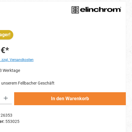
ager!
 €*
. zzgl. Versandkosten
-3 Werktage
 unserem Fellbacher Geschäft
Gib den gewünschten Wert ein oder benutze die Schaltflächen um die Anzahl zu erh
In den Warenkorb
26353
er:
553025