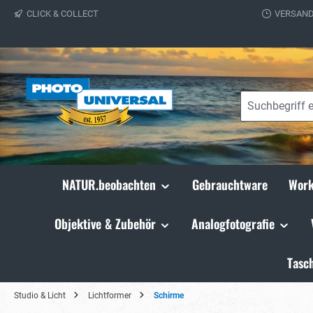
CLICK & COLLECT
VERSAND
springen
Zur Hauptnavigation springen
NATUR.beobachten
Gebrauchtware
Work
Objektive & Zubehör
Analogfotografie
Tasc
Studio & Licht
Lichtformer
Schirme