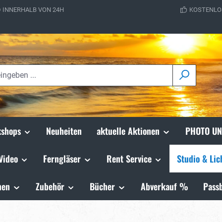
 INNERHALB VON 24H
KOSTENLO
shops
Neuheiten
aktuelle Aktionen
PHOTO UN
Video
Ferngläser
Rent Service
Studio & Lic
hen
Zubehör
Bücher
Abverkauf %
Passb