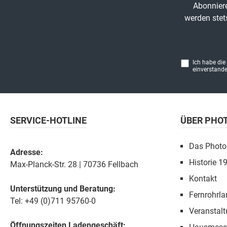
Abonniere
werden stet
Ich habe die
einverstande
SERVICE-HOTLINE
ÜBER PHO
Das Photo
Adresse:
Historie 1
Max-Planck-Str. 28 | 70736 Fellbach
Kontakt
Unterstützung und Beratung:
Fernrohrla
Tel: +49 (0)711 95760-0
Veranstal
Öffnungszeiten Ladengeschäft: