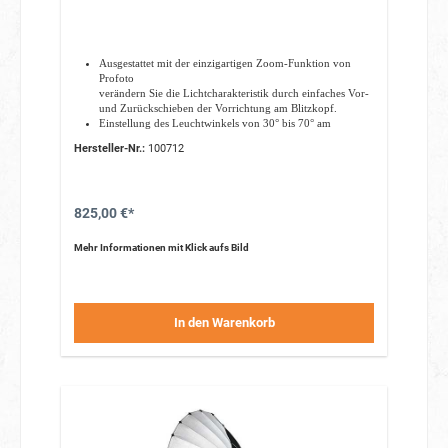
Ausgestattet mit der einzigartigen Zoom-Funktion von
Profoto
verändern Sie die Lichtcharakteristik durch einfaches Vor-
und Zurückschieben der Vorrichtung am Blitzkopf.
Einstellung des Leuchtwinkels von 30° bis 70° am
ProHead.
Hersteller-Nr.:
100712
Max. Lichtleistung in 2 m Entfernung bei 2.400 Ws und
ISO100: f/90.7 (am ProHead).
Erweitern Sie die vielseitigen Einsatzmöglichkeiten mit der
optional erhältlichen Wabe 10°/337mm, um ein klassisches
825,00 €*
Filmlicht zu imitieren.
Ausgelegt auf viele Jahre des täglichen Gebrauchs.
Mehr Informationen mit Klick aufs Bild
In den Warenkorb