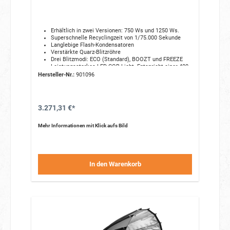
Erhältlich in zwei Versionen:
750 Ws und 1250 Ws.
Superschnelle Recyclingzeit von 1/75.
000 Sekunde
Langlebige Flash-Kondensatoren
Verstärkte Quarz-Blitzröhre
Drei Blitzmodi:
ECO (Standard),
BOOZT und FREEZE
Leistungsstarkes LED-COB-Licht.
Entspricht einer 400-
W-Halogenlampe
Hersteller-Nr.:
901096
AirX-Technologie
Teil der Profoto E-com Studio Solutions
Kompatibel mit über 120 Profoto-Lichtformern
3.271,31 €*
Mehr Informationen mit Klick aufs Bild
In den Warenkorb