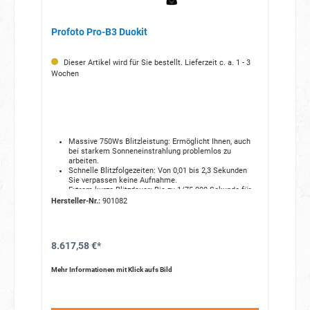
Profoto Pro-B3 Duokit
Dieser Artikel wird für Sie bestellt. Lieferzeit c. a. 1 - 3
Wochen
Massive 750Ws Blitzleistung: Ermöglicht Ihnen, auch
bei starkem Sonneneinstrahlung problemlos zu
arbeiten.
Schnelle Blitzfolgezeiten: Von 0,01 bis 2,3 Sekunden
Sie verpassen keine Aufnahme.
Extrem kurze Blitzdauer: Bis zu 1/75.000 Sekunde für
gestochen scharfe Action-Fotos ohne
Hersteller-Nr.:
901082
Bewegungsunschärfe.
Robustes Gehäuse: Gummiertes Gehäuse und extrem
langlebige Komponenten wie Kondensatoren und die
vom Benutzer austauschbare Quarz-Blitzröhre.
8.617,58 €*
Hochleistungs-Li-Ion-Akku: Mit der Option, während
des Betriebs zu laden.
AirX-Konnektivität: Für umfasste drahtlose Steuerung
Mehr Informationen mit Klick aufs Bild
über alle Profoto-Fernbedienungen oder die App.
Einfache und intuitive Benutzeroberfläche: Mit großem,
hochauflösendem Display.
Kompatibel mit unserem umfangreichen, kompakten