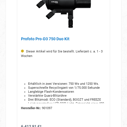
Profoto Pro-D3 750 Duo Kit
Dieser Artikel wird für Sie bestellt. Lieferzeit c. a. 1 - 3
Wochen
Erhältlich in zwei Versionen:
750 Ws und 1250 Ws.
Superschnelle Recyclingzeit von 1/75.
000 Sekunde
Langlebige Flash-Kondensatoren
Verstärkte Quarz-Blitzröhre
Drei Blitzmodi:
ECO (Standard),
BOOZT und FREEZE
Leistungsstarkes LED-COB-Licht.
Entspricht einer 400-
W-Halogenlampe
Hersteller-Nr.:
901097
AirX-Technologie
Teil der Profoto E-com Studio Solutions
Kompatibel mit über 120 Profoto-Lichtformern
6.412,91 €*