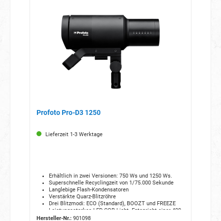
Profoto Pro-D3 1250
Lieferzeit 1-3 Werktage
Erhältlich in zwei Versionen:
750 Ws und 1250 Ws.
Superschnelle Recyclingzeit von 1/75.
000 Sekunde
Langlebige Flash-Kondensatoren
Verstärkte Quarz-Blitzröhre
Drei Blitzmodi:
ECO (Standard),
BOOZT und FREEZE
Leistungsstarkes LED-COB-Licht.
Entspricht einer 400-
W-Halogenlampe
Hersteller-Nr.:
901098