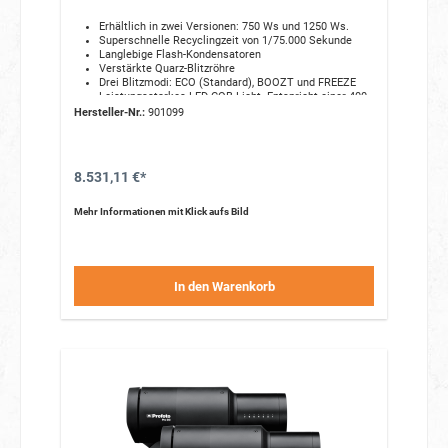
Erhältlich in zwei Versionen:
750 Ws und 1250 Ws.
Superschnelle Recyclingzeit von 1/75.
000 Sekunde
Langlebige Flash-Kondensatoren
Verstärkte Quarz-Blitzröhre
Drei Blitzmodi:
ECO (Standard),
BOOZT und FREEZE
Leistungsstarkes LED-COB-Licht.
Entspricht einer 400-
W-Halogenlampe
Hersteller-Nr.:
901099
AirX-Technologie
Teil der Profoto E-com Studio Solutions
Kompatibel mit über 120 Profoto-Lichtformern
8.531,11 €*
Mehr Informationen mit Klick aufs Bild
In den Warenkorb