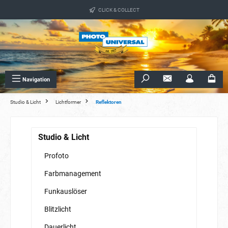
alt springen
CLICK & COLLECT
Navigation
Studio & Licht
Lichtformer
Reflektoren
Studio & Licht
Profoto
Farbmanagement
Funkauslöser
Blitzlicht
Dauerlicht