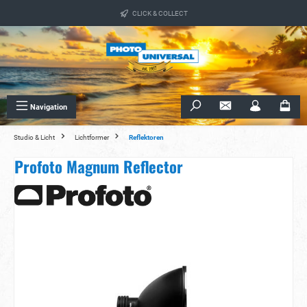
alt springen
CLICK & COLLECT
Navigation
Studio & Licht
Lichtformer
Reflektoren
Profoto Magnum Reflector
Bildergalerie überspringen