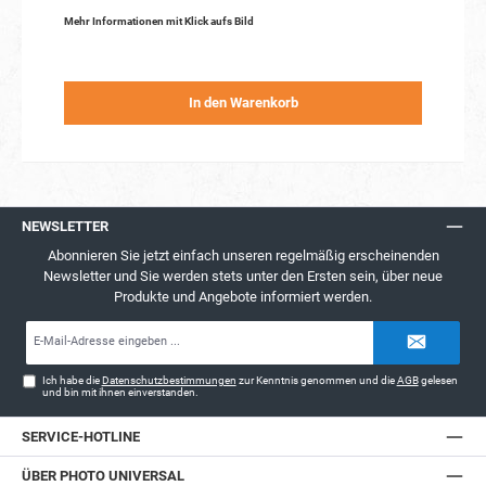
Mehr Informationen mit Klick aufs Bild
In den Warenkorb
NEWSLETTER
Abonnieren Sie jetzt einfach unseren regelmäßig erscheinenden
Newsletter und Sie werden stets unter den Ersten sein, über neue
Produkte und Angebote informiert werden.
E-
Mail-
Adresse*
Ich habe die
Datenschutzbestimmungen
zur Kenntnis genommen und die
AGB
gelesen
und bin mit ihnen einverstanden.
SERVICE-HOTLINE
ÜBER PHOTO UNIVERSAL