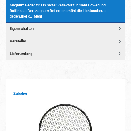
Magnum Reflector Ein harter Reflektor für mehr Power und
RaffinesseDer Magnum Reflector erhöht die Lichtausbeute
gegenüber d…
Mehr
Eigenschaften
Hersteller
Lieferumfang
Produktgalerie überspringen
Zubehör