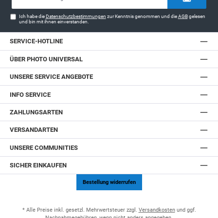
Adresse*
Ich habe die
Datenschutzbestimmungen
zur Kenntnis genommen und die
AGB
gelesen
und bin mit ihnen einverstanden.
SERVICE-HOTLINE
ÜBER PHOTO UNIVERSAL
UNSERE SERVICE ANGEBOTE
INFO SERVICE
ZAHLUNGSARTEN
VERSANDARTEN
UNSERE COMMUNITIES
SICHER EINKAUFEN
Bestellung widerrufen
* Alle Preise inkl. gesetzl. Mehrwertsteuer zzgl.
Versandkosten
und ggf.
Nachnahmegebühren, wenn nicht anders angegeben.