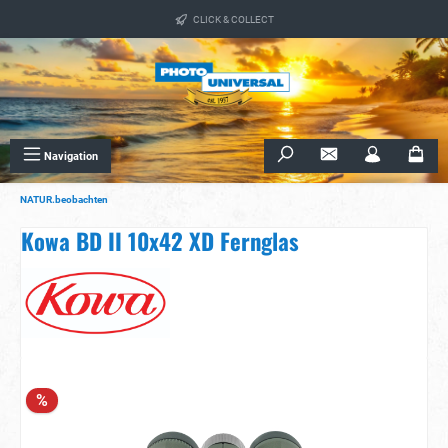
alt springen
CLICK & COLLECT
Navigation
NATUR.beobachten
Kowa BD II 10x42 XD Fernglas
Bildergalerie überspringen
%