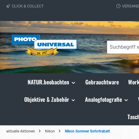
CLICK & COLLECT
VERSAND
springen
Zur Hauptnavigation springen
NATUR.beobachten
Gebrauchtware
Work
Objektive & Zubehör
Analogfotografie
Tasc
aktuelle Aktionen
Nikon
Nikon Sommer Sofortrabatt