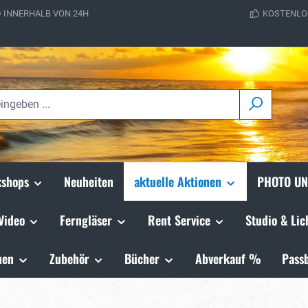
 INNERHALB VON 24H
KOSTENLO
shops
Neuheiten
aktuelle Aktionen
PHOTO UN
Video
Ferngläser
Rent Service
Studio & Lic
hen
Zubehör
Bücher
Abverkauf %
Passb