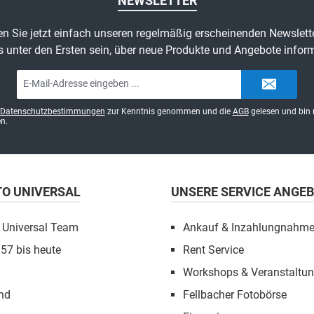
NEWSLETTER
n Sie jetzt einfach unseren regelmäßig erscheinenden Newslett
s unter den Ersten sein, über neue Produkte und Angebote inform
E-
Mail-
Adresse*
Datenschutzbestimmungen
zur Kenntnis genommen und die
AGB
gelesen und bin 
n.
TO UNIVERSAL
UNSERE SERVICE ANGE
 Universal Team
Ankauf & Inzahlungnahm
957 bis heute
Rent Service
Workshops & Veranstaltu
nd
Fellbacher Fotobörse