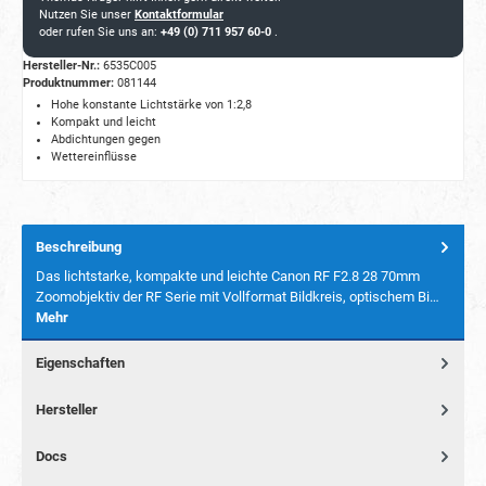
Nutzen Sie unser
Kontaktformular
oder rufen Sie uns an:
+49 (0) 711 957 60-0
.
Hersteller-Nr.:
6535C005
Produktnummer:
081144
Hohe konstante Lichtstärke von 1:2,8
Kompakt und leicht
Abdichtungen gegen
Wettereinflüsse
Beschreibung
Das lichtstarke, kompakte und leichte Canon RF F2.8 28 70mm
Zoomobjektiv der RF Serie mit Vollformat Bildkreis, optischem Bi…
Mehr
Eigenschaften
Hersteller
Docs