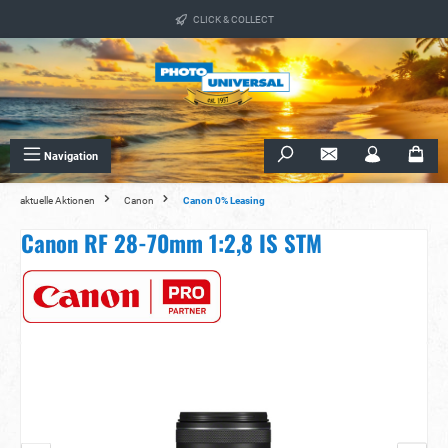
alt springen
CLICK & COLLECT
Navigation
aktuelle Aktionen
Canon
Canon 0% Leasing
Canon RF 28-70mm 1:2,8 IS STM
Bildergalerie überspringen