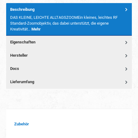
Beschreibung
DAS KLEINE, LEICHTE ALLTAGSZOOMEin kleines, leichtes RF
Standard-Zoomobjektiv, das dabei unterstützt, die eigene
Kreativität…
Mehr
Eigenschaften
Hersteller
Docs
Lieferumfang
Produktgalerie überspringen
Zubehör