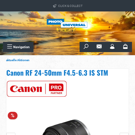
alt springen
CLICK & COLLECT
Navigation
aktuelle Aktionen
Canon RF 24-50mm F4.5-6.3 IS STM
Bildergalerie überspringen
%