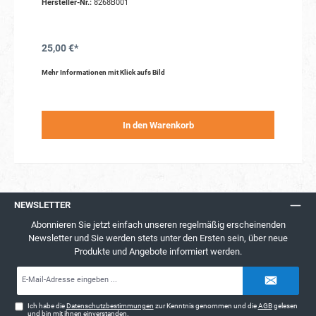
Hersteller-Nr.:
8268B001
25,00 €*
Mehr Informationen mit Klick aufs Bild
In den Warenkorb
NEWSLETTER
Abonnieren Sie jetzt einfach unseren regelmäßig erscheinenden
Newsletter und Sie werden stets unter den Ersten sein, über neue
Produkte und Angebote informiert werden.
E-
Mail-
Adresse*
Ich habe die
Datenschutzbestimmungen
zur Kenntnis genommen und die
AGB
gelesen
und bin mit ihnen einverstanden.