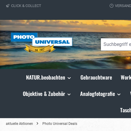
CLICK & COLLECT
VERSAND
springen
Zur Hauptnavigation springen
NATUR.beobachten
Gebrauchtware
Work
Objektive & Zubehör
Analogfotografie
Tasc
aktuelle Aktionen
Photo Universal Deals