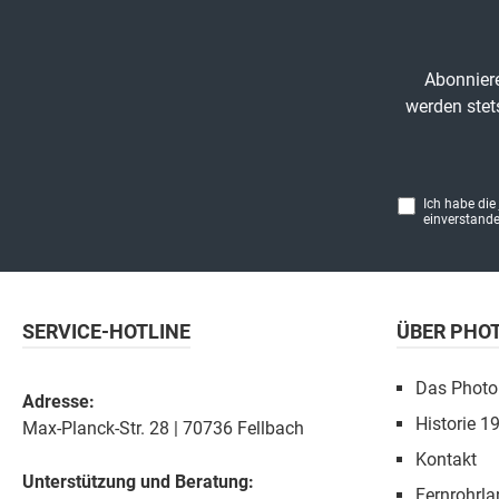
Abonniere
werden stet
Ich habe die
einverstande
SERVICE-HOTLINE
ÜBER PHO
Das Photo
Adresse:
Historie 1
Max-Planck-Str. 28 | 70736 Fellbach
Kontakt
Unterstützung und Beratung:
Fernrohrla