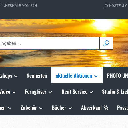
 INNERHALB VON 24H
KOSTENLO
shops
Neuheiten
aktuelle Aktionen
PHOTO UN
Video
Ferngläser
Rent Service
Studio & Lic
hen
Zubehör
Bücher
Abverkauf %
Passb