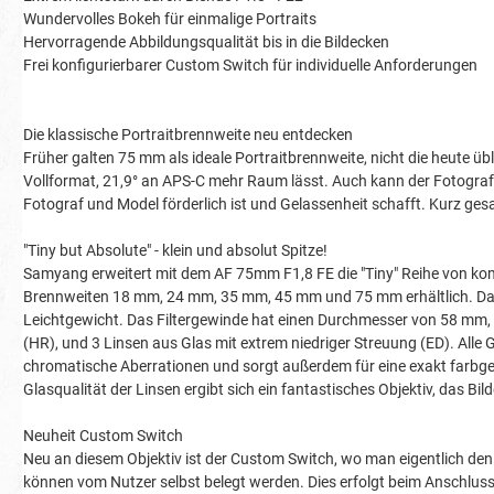
Wundervolles Bokeh für einmalige Portraits
Hervorragende Abbildungsqualität bis in die Bildecken
Frei konfigurierbarer Custom Switch für individuelle Anforderungen
Die klassische Portraitbrennweite neu entdecken
Früher galten 75 mm als ideale Portraitbrennweite, nicht die heute übl
Vollformat, 21,9° an APS-C mehr Raum lässt. Auch kann der Fotograf
Fotograf und Model förderlich ist und Gelassenheit schafft. Kurz gesa
"Tiny but Absolute" - klein und absolut Spitze!
Samyang erweitert mit dem AF 75mm F1,8 FE die "Tiny" Reihe von kom
Brennweiten 18 mm, 24 mm, 35 mm, 45 mm und 75 mm erhältlich. Da
Leichtgewicht. Das Filtergewinde hat einen Durchmesser von 58 mm, 
(HR), und 3 Linsen aus Glas mit extrem niedriger Streuung (ED). All
chromatische Aberrationen und sorgt außerdem für eine exakt farbge
Glasqualität der Linsen ergibt sich ein fantastisches Objektiv, das Bild
Neuheit Custom Switch
Neu an diesem Objektiv ist der Custom Switch, wo man eigentlich den
können vom Nutzer selbst belegt werden. Dies erfolgt beim Anschluss