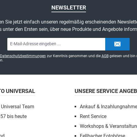
NEWSLETTER
n Sie jetzt einfach unseren regelmäßig erscheinenden Newslett
s unter den Ersten sein, über neue Produkte und Angebote inform
E-
Mail-
Adresse*
Datenschutzbestimmungen
zur Kenntnis genommen und die
AGB
gelesen und bin 
n.
TO UNIVERSAL
UNSERE SERVICE ANGE
 Universal Team
Ankauf & Inzahlungnahm
957 bis heute
Rent Service
Workshops & Veranstaltu
nd
Fellbacher Fotobörse