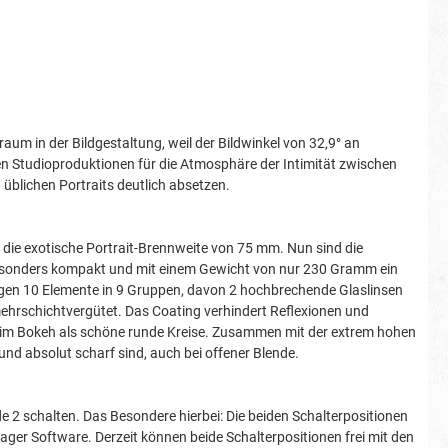
raum in der Bildgestaltung, weil der Bildwinkel von 32,9° an
n Studioproduktionen für die Atmosphäre der Intimität zwischen
 üblichen Portraits deutlich absetzen.
die exotische Portrait-Brennweite von 75 mm. Nun sind die
esonders kompakt und mit einem Gewicht von nur 230 Gramm ein
rgen 10 Elemente in 9 Gruppen, davon 2 hochbrechende Glaslinsen
mehrschichtvergütet. Das Coating verhindert Reflexionen und
er im Bokeh als schöne runde Kreise. Zusammen mit der extrem hohen
n und absolut scharf sind, auch bei offener Blende.
 2 schalten. Das Besondere hierbei: Die beiden Schalterpositionen
ger Software. Derzeit können beide Schalterpositionen frei mit den