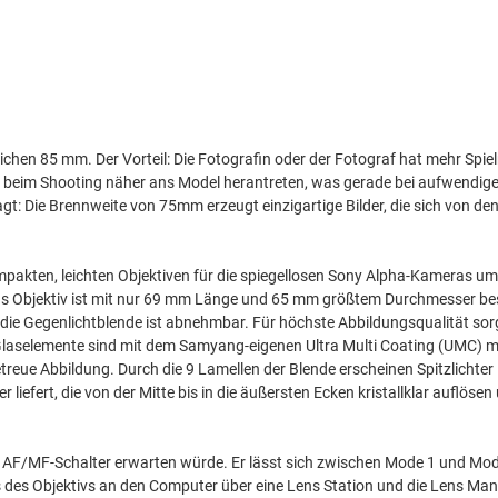
ichen 85 mm. Der Vorteil: Die Fotografin oder der Fotograf hat mehr Spiel
 beim Shooting näher ans Model herantreten, was gerade bei aufwendige
gt: Die Brennweite von 75mm erzeugt einzigartige Bilder, die sich von den
pakten, leichten Objektiven für die spiegellosen Sony Alpha-Kameras um 
s Objektiv ist mit nur 69 mm Länge und 65 mm größtem Durchmesser b
die Gegenlichtblende ist abnehmbar. Für höchste Abbildungsqualität so
e Glaselemente sind mit dem Samyang-eigenen Ultra Multi Coating (UMC) 
treue Abbildung. Durch die 9 Lamellen der Blende erscheinen Spitzlicht
er liefert, die von der Mitte bis in die äußersten Ecken kristallklar auflöse
 AF/MF-Schalter erwarten würde. Er lässt sich zwischen Mode 1 und Mode
 des Objektivs an den Computer über eine Lens Station und die Lens Mana