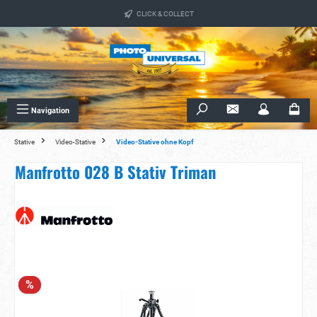
alt springen
CLICK & COLLECT
Navigation
Stative
Video-Stative
Video-Stative ohne Kopf
Manfrotto 028 B Stativ Triman
Bildergalerie überspringen
%