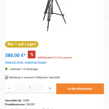
Nur 1 auf Lager!
%
380,00 €*
UVP 542,44 €*
(29.95% gespart)
Preise inkl. MwSt., kostenloser Versand
Lieferzeit 1-3 Werktage
Abholung in unserem Fellbacher Geschäft
Produkt Anzahl: Gib den gewünschten Wert ein oder benutze die Schaltflächen um die Anzahl zu e
In den Warenkorb
Hersteller-Nr.:
028B
Produktnummer:
580287