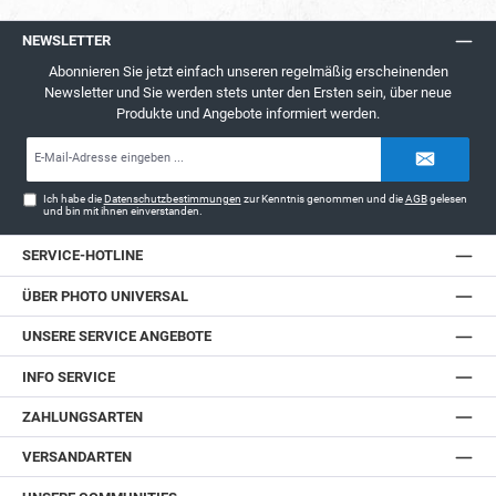
NEWSLETTER
Abonnieren Sie jetzt einfach unseren regelmäßig erscheinenden
Newsletter und Sie werden stets unter den Ersten sein, über neue
Produkte und Angebote informiert werden.
E-
Mail-
Adresse*
Ich habe die
Datenschutzbestimmungen
zur Kenntnis genommen und die
AGB
gelesen
und bin mit ihnen einverstanden.
SERVICE-HOTLINE
ÜBER PHOTO UNIVERSAL
UNSERE SERVICE ANGEBOTE
INFO SERVICE
ZAHLUNGSARTEN
VERSANDARTEN