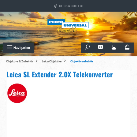
alt springen
CLICK & COLLECT
Navigation
Objektive & Zubehör
Leica Objektive
Objektivzubehör
Leica SL Extender 2.0X Telekonverter
Bildergalerie überspringen