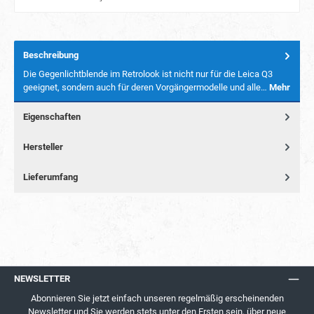
Beschreibung
Die Gegenlichtblende im Retrolook ist nicht nur für die Leica Q3
geeignet, sondern auch für deren Vorgängermodelle und alle…
Mehr
Eigenschaften
Hersteller
Lieferumfang
NEWSLETTER
Abonnieren Sie jetzt einfach unseren regelmäßig erscheinenden
Newsletter und Sie werden stets unter den Ersten sein, über neue