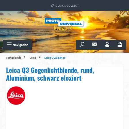
alt springen
CLICK & COLLECT
Navigation
Testgelände
Leica
Leica Q Zubehör
Leica Q3 Gegenlichtblende, rund,
Aluminium, schwarz eloxiert
Bildergalerie überspringen