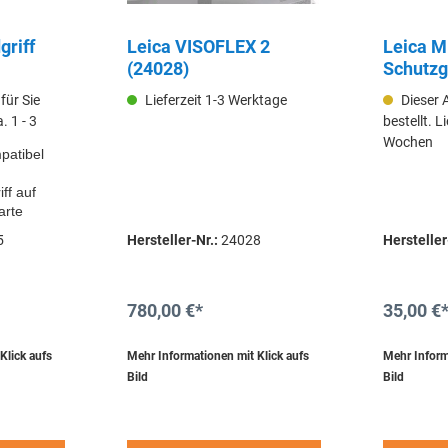
griff
Leica VISOFLEX 2
Leica M
(24028)
Schutzgl
(19625)
 für Sie
Lieferzeit 1-3 Werktage
Dieser A
a. 1 - 3
bestellt. Li
Wochen
patibel
ff auf
arte
nschluss
5
Hersteller-Nr.:
24028
Hersteller
780,00 €*
35,00 €
Klick aufs
Mehr Informationen mit Klick aufs
Mehr Inform
Bild
Bild