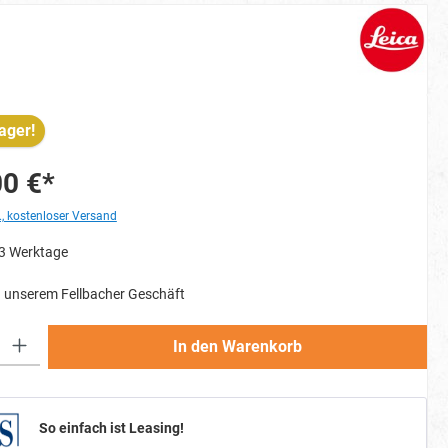
ager!
00 €*
., kostenloser Versand
-3 Werktage
 unserem Fellbacher Geschäft
Gib den gewünschten Wert ein oder benutze die Schaltflächen um die Anzahl zu erh
In den Warenkorb
So einfach ist Leasing!