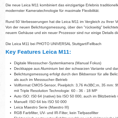
Die neue Leica M11 kombiniert das einzigartige Erlebnis traditionel
modernster Kameratechnologie für maximale Flexibilität.
Rund 50 Verbesserungen hat die Leica M11 im Vergleich zu Ihrer V
Von der neuen Belichtungsmessung, über den "rückseitig" belicht
neuem Gehäuse und ein neuer Prozessor sind nur einige Details di
Die Leica M11 bei PHOTO UNIVERSAL Stuttgart/Fellbach
Key Features Leica M11:
Digitale Messsucher-Systemkamera (Manual Fokus)
Deckkappe aus Aluminium bei der schwarzen Variante und damit
Belichtungsmessung erfolgt durch den Bildsensor für alle Bel
als auch im Messsucher-Betrieb
Vollformat CMOS-Sensor, Pixelpitch: 3,76 #x3BC;m, 35 mm: 9
mit Triple Resolution Technologie: 60 - 36 - 18 MP
Auto ISO: IS0 64 (native) bis ISO 50 000, auch im Blitzbetrieb
Manuell: ISO 64 bis ISO 50 000
Leica Maestro Serie (Maestro III)
RGB Farbfilter, UV- und IR-Filter, kein Tiefpassfilter