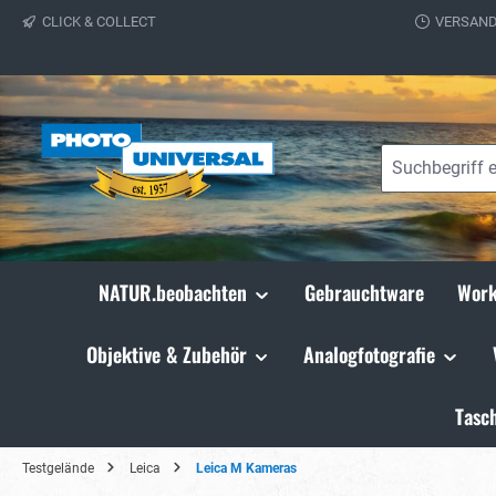
CLICK & COLLECT
VERSAND
springen
Zur Hauptnavigation springen
NATUR.beobachten
Gebrauchtware
Work
Objektive & Zubehör
Analogfotografie
Tasc
Testgelände
Leica
Leica M Kameras