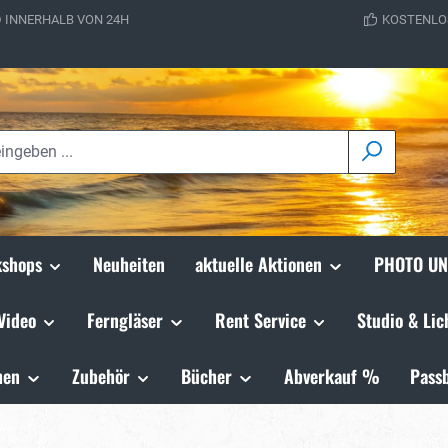
 INNERHALB VON 24H
KOSTENLO
shops
Neuheiten
aktuelle Aktionen
PHOTO UN
Video
Ferngläser
Rent Service
Studio & Lic
hen
Zubehör
Bücher
Abverkauf %
Passb