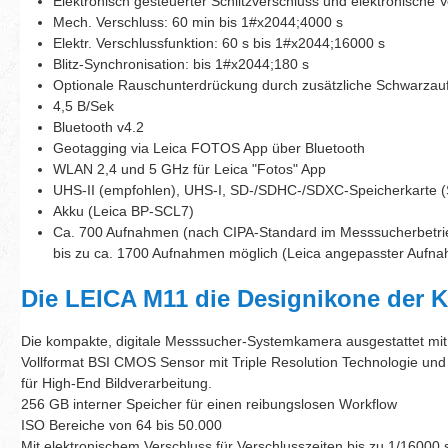
Elektronisch gesteuerter Schlitzverschluss und elektronische 
Mech. Verschluss: 60 min bis 1#x2044;4000 s
Elektr. Verschlussfunktion: 60 s bis 1#x2044;16000 s
Blitz-Synchronisation: bis 1#x2044;180 s
Optionale Rauschunterdrückung durch zusätzliche Schwarzau
4,5 B/Sek
Bluetooth v4.2
Geotagging via Leica FOTOS App über Bluetooth
WLAN 2,4 und 5 GHz für Leica "Fotos" App
UHS-II (empfohlen), UHS-I, SD-/SDHC-/SDXC-Speicherkarte (S
Akku (Leica BP-SCL7)
Ca. 700 Aufnahmen (nach CIPA-Standard im Messsucherbetri
bis zu ca. 1700 Aufnahmen möglich (Leica angepasster Aufn
Die LEICA M11 die Designikone der 
Die kompakte, digitale Messsucher-Systemkamera ausgestattet mit
Vollformat BSI CMOS Sensor mit Triple Resolution Technologie un
für High-End Bildverarbeitung
.
256 GB interner Speicher für einen reibungslosen Workflow
ISO Bereiche von 64 bis 50.000
Mit elektronischem Verschluss für Verschlusszeiten bis zu 1/16000 