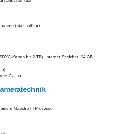
Verschlussfunktion
fnahme (abschaltbar)
DXC-Karten bis 2 TB), Interner Speicher: 64 GB
eb),
ahme-Zyklus
Kameratechnik
d einem
Maestro III Prozessor
sek.