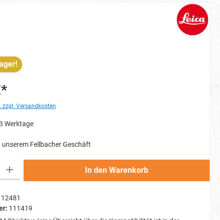
ager!
€*
. zzgl. Versandkosten
-3 Werktage
 unserem Fellbacher Geschäft
Gib den gewünschten Wert ein oder benutze die Schaltflächen um die Anzahl zu erh
In den Warenkorb
12481
er:
111419