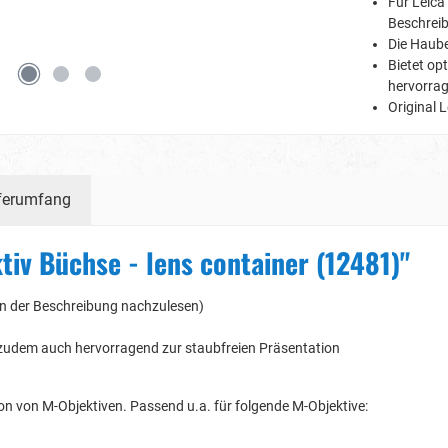
Für Leica 
Beschrei
Die Haube
Bietet op
hervorrag
Original 
ferumfang
iv Büchse - lens container (12481)"
t in der Beschreibung nachzulesen)
h zudem auch hervorragend zur staubfreien Präsentation
n von M-Objektiven. Passend u.a. für folgende M-Objektive: