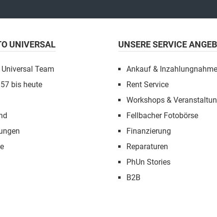
TO UNIVERSAL
UNSERE SERVICE ANGE
 Universal Team
Ankauf & Inzahlungnahm
957 bis heute
Rent Service
Workshops & Veranstaltu
nd
Fellbacher Fotobörse
tungen
Finanzierung
e
Reparaturen
PhUn Stories
B2B