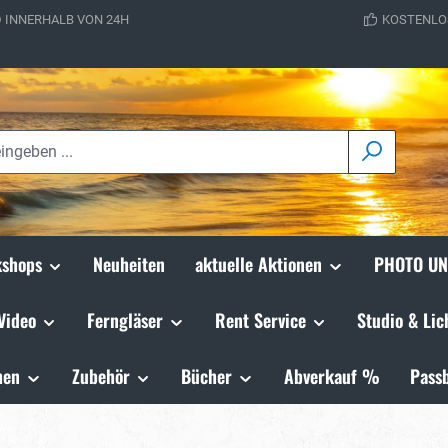
 INNERHALB VON 24H
KOSTENLO
shops
Neuheiten
aktuelle Aktionen
PHOTO UN
Video
Ferngläser
Rent Service
Studio & Lic
hen
Zubehör
Bücher
Abverkauf %
Passb