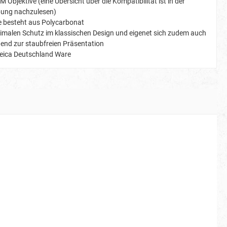
M Objektive (eine Übersicht über die Kompatibilität ist in der
bung nachzulesen)
 besteht aus Polycarbonat
timalen Schutz im klassischen Design und eigenet sich zudem auch
end zur staubfreien Präsentation
Leica Deutschland Ware