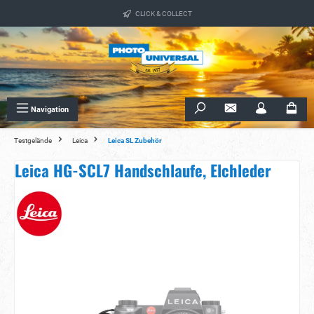
alt springen
CLICK & COLLECT
Navigation
Testgelände
Leica
Leica SL Zubehör
Leica HG-SCL7 Handschlaufe, Elchleder
Bildergalerie überspringen