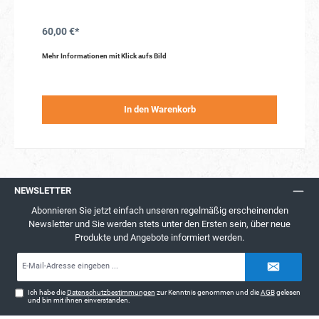
60,00 €*
Mehr Informationen mit Klick aufs Bild
In den Warenkorb
NEWSLETTER
Abonnieren Sie jetzt einfach unseren regelmäßig erscheinenden
Newsletter und Sie werden stets unter den Ersten sein, über neue
Produkte und Angebote informiert werden.
E-
Mail-
Adresse*
Ich habe die
Datenschutzbestimmungen
zur Kenntnis genommen und die
AGB
gelesen
und bin mit ihnen einverstanden.