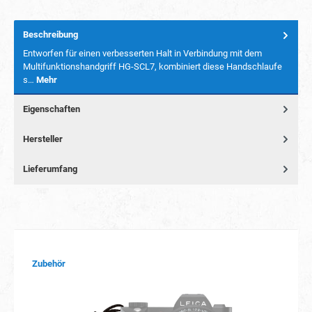
Beschreibung
Entworfen für einen verbesserten Halt in Verbindung mit dem
Multifunktionshandgriff HG-SCL7, kombiniert diese Handschlaufe
s…
Mehr
Eigenschaften
Hersteller
Lieferumfang
Produktgalerie überspringen
Zubehör