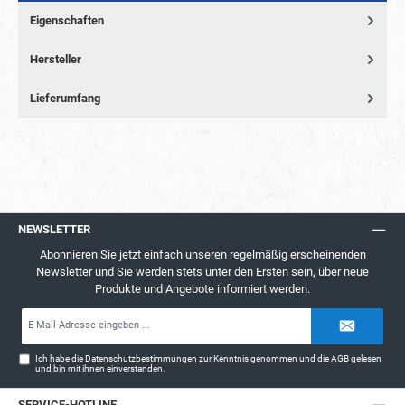
Eigenschaften
Hersteller
Lieferumfang
NEWSLETTER
Abonnieren Sie jetzt einfach unseren regelmäßig erscheinenden
Newsletter und Sie werden stets unter den Ersten sein, über neue
Produkte und Angebote informiert werden.
E-
Mail-
Adresse*
Ich habe die
Datenschutzbestimmungen
zur Kenntnis genommen und die
AGB
gelesen
und bin mit ihnen einverstanden.
SERVICE-HOTLINE