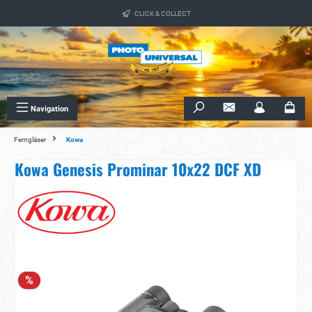
alt springen
CLICK & COLLECT
Navigation
Ferngläser
Kowa
Kowa Genesis Prominar 10x22 DCF XD
Bildergalerie überspringen
%