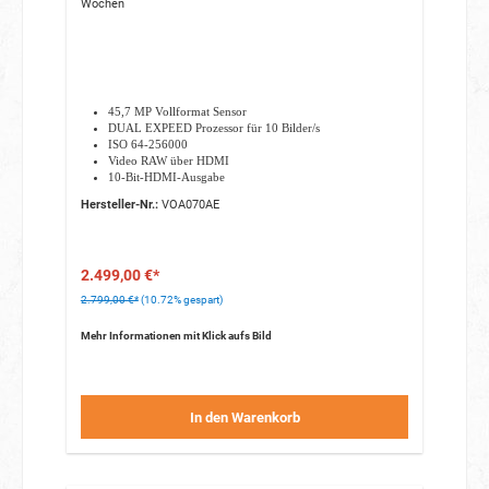
Wochen
45,7 MP Vollformat Sensor
DUAL EXPEED Prozessor für 10 Bilder/s
ISO 64-256000
Video RAW über HDMI
10-Bit-HDMI-Ausgabe
HLG (Hybrid Log Gamma)
Hersteller-Nr.:
VOA070AE
2.499,00 €*
2.799,00 €*
(10.72% gespart)
Mehr Informationen mit Klick aufs Bild
In den Warenkorb