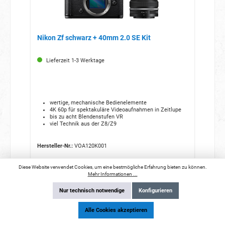
Nikon Zf schwarz + 40mm 2.0 SE Kit
Lieferzeit 1-3 Werktage
wertige, mechanische Bedienelemente
4K 60p für spektakuläre Videoaufnahmen in Zeitlupe
bis zu acht Blendenstufen VR
viel Technik aus der Z8/Z9
Hersteller-Nr.:
VOA120K001
Diese Website verwendet Cookies, um eine bestmögliche Erfahrung bieten zu können.
Mehr Informationen ...
2.399,00 €*
2.749,00 €*
(12.73% gespart)
Nur technisch notwendige
Konfigurieren
Mehr Informationen mit Klick aufs Bild
Alle Cookies akzeptieren