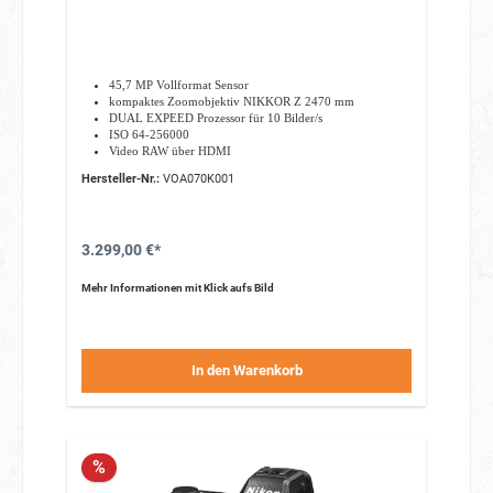
45,7 MP Vollformat Sensor
kompaktes Zoomobjektiv NIKKOR Z 2470 mm
DUAL EXPEED Prozessor für 10 Bilder/s
ISO 64-256000
Video RAW über HDMI
10-Bit-HDMI-Ausgabe
Hersteller-Nr.:
VOA070K001
HLG (Hybrid Log Gamma)
3.299,00 €*
Mehr Informationen mit Klick aufs Bild
In den Warenkorb
%