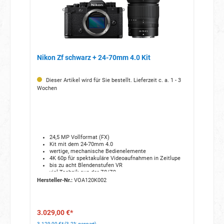
Nikon Zf schwarz + 24-70mm 4.0 Kit
Dieser Artikel wird für Sie bestellt. Lieferzeit c. a. 1 - 3
Wochen
24,5 MP Vollformat (FX)
Kit mit dem 24-70mm 4.0
wertige, mechanische Bedienelemente
4K 60p für spektakuläre Videoaufnahmen in Zeitlupe
bis zu acht Blendenstufen VR
viel Technik aus der Z8/Z9
Hersteller-Nr.:
VOA120K002
3.029,00 €*
3.129,00 €*
(3.2% gespart)