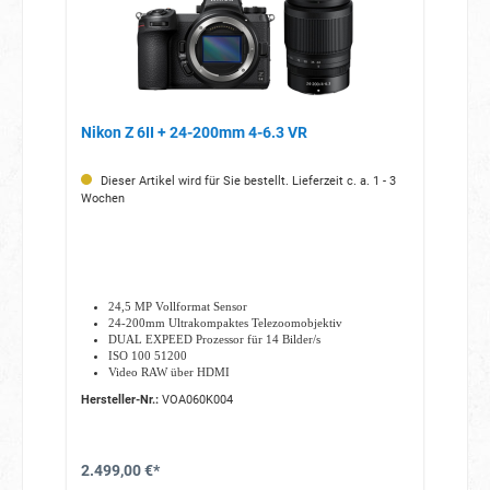
Nikon Z 6II + 24-200mm 4-6.3 VR
Dieser Artikel wird für Sie bestellt. Lieferzeit c. a. 1 - 3
Wochen
24,5 MP Vollformat Sensor
24-200mm Ultrakompaktes Telezoomobjektiv
DUAL EXPEED Prozessor für 14 Bilder/s
ISO 100 51200
Video RAW über HDMI
10-Bit-HDMI-Ausgabe
Hersteller-Nr.:
VOA060K004
HLG (Hybrid Log Gamma)
2.499,00 €*