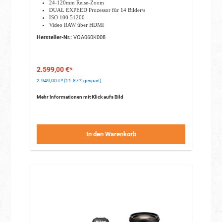
24-120mm Reise-Zoom
DUAL EXPEED Prozessor für 14 Bilder/s
ISO 100 51200
Video RAW über HDMI
10-Bit-HDMI-Ausgabe
Hersteller-Nr.:
VOA060K008
HLG (Hybrid Log Gamma)
2.599,00 €*
2.949,00 €*
(11.87% gespart)
Mehr Informationen mit Klick aufs Bild
In den Warenkorb