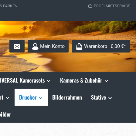
S PARKEN
PROFI MIETSERVICE
Mein Konto
Warenkorb
0,00 €*
IVERSAL Kamerasets
Kameras & Zubehör
ht
Drucker
Bilderrahmen
Stative
ilder