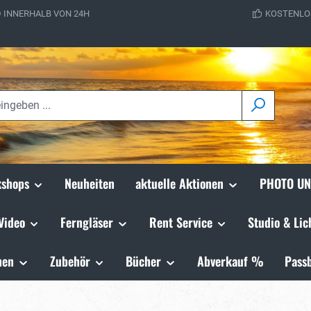
 INNERHALB VON 24H
KOSTENLO
shops
Neuheiten
aktuelle Aktionen
PHOTO UN
Video
Ferngläser
Rent Service
Studio & Lic
hen
Zubehör
Bücher
Abverkauf %
Passb