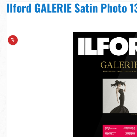
Ilford GALERIE Satin Photo 1
Bildergalerie überspringen
%