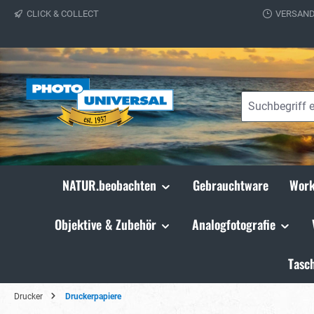
CLICK & COLLECT
VERSAND
springen
Zur Hauptnavigation springen
NATUR.beobachten
Gebrauchtware
Work
Objektive & Zubehör
Analogfotografie
Tasc
Drucker
Druckerpapiere