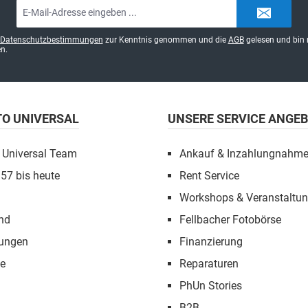
E-
Mail-
Adresse*
Datenschutzbestimmungen
zur Kenntnis genommen und die
AGB
gelesen und bin 
n.
TO UNIVERSAL
UNSERE SERVICE ANGE
 Universal Team
Ankauf & Inzahlungnahm
957 bis heute
Rent Service
Workshops & Veranstaltu
nd
Fellbacher Fotobörse
tungen
Finanzierung
e
Reparaturen
PhUn Stories
B2B