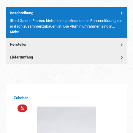
Beschreibung
Ilford Galerie Frames bieten eine professionelle Rahmenlösung, die
einfach zusammenzubauen ist. Die Aluminiumrahmen sind in…
Mehr
Hersteller
Lieferumfang
Produktgalerie überspringen
Zubehör
%