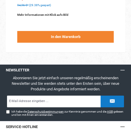
94,96 €*
(29.38% gespart)
Mehr Informationen mit Klick aufs Bild
In den Warenkorb
NEWSLETTER
Abonnieren Sie jetzt einfach unseren regelmäßig erscheinenden
Newsletter und Sie werden stets unter den Ersten sein, über neue
Produkte und Angebote informiert werden.
E-
Mail-
Adresse*
Ich habe die
Datenschutzbestimmungen
zur Kenntnis genommen und die
AGB
gelesen
und bin mit ihnen einverstanden.
SERVICE-HOTLINE