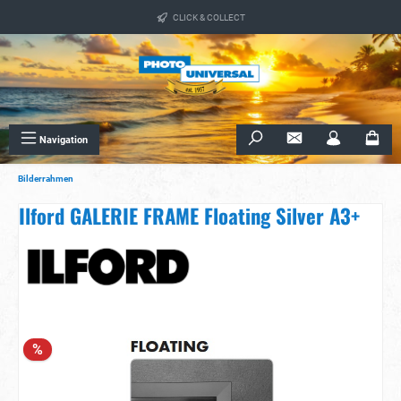
alt springen
CLICK & COLLECT
Navigation
Bilderrahmen
Ilford GALERIE FRAME Floating Silver A3+
Bildergalerie überspringen
%