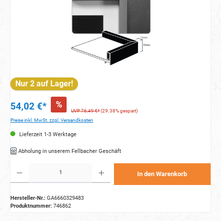
Nur 2 auf Lager!
%
54,02 €*
UVP 76,49 €*
(29.38% gespart)
Preise inkl. MwSt. zzgl. Versandkosten
Lieferzeit 1-3 Werktage
Abholung in unserem Fellbacher Geschäft
Produkt Anzahl: Gib den gewünschten Wert ein oder benutze die Schaltflächen um die Anzahl zu e
In den Warenkorb
Hersteller-Nr.:
GA6660329483
Produktnummer:
746862