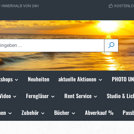
 INNERHALB VON 24H
KOSTENLO
shops
Neuheiten
aktuelle Aktionen
PHOTO UN
Video
Ferngläser
Rent Service
Studio & Lic
hen
Zubehör
Bücher
Abverkauf %
Passb