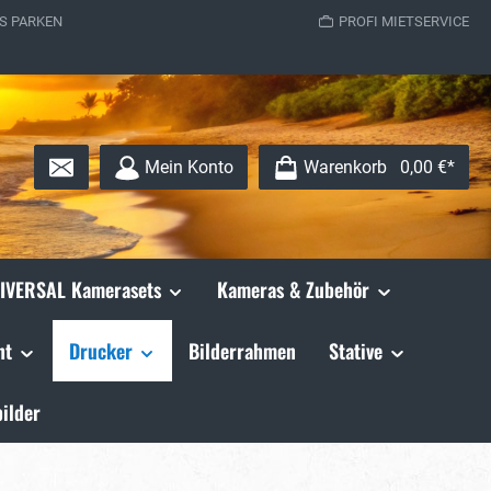
S PARKEN
PROFI MIETSERVICE
Mein Konto
Warenkorb
0,00 €*
IVERSAL Kamerasets
Kameras & Zubehör
ht
Drucker
Bilderrahmen
Stative
ilder