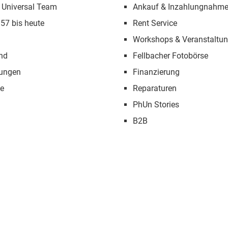
 Universal Team
Ankauf & Inzahlungnahm
957 bis heute
Rent Service
Workshops & Veranstaltu
nd
Fellbacher Fotobörse
tungen
Finanzierung
e
Reparaturen
PhUn Stories
B2B