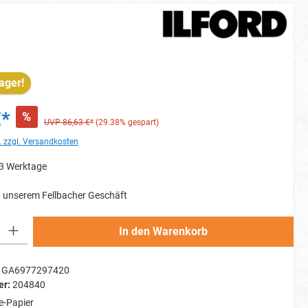
ager!
€*
%
UVP 86,63 €*
(29.38% gespart)
. zzgl. Versandkosten
-3 Werktage
 unserem Fellbacher Geschäft
Gib den gewünschten Wert ein oder benutze die Schaltflächen um die Anzahl zu erh
In den Warenkorb
GA6977297420
er:
204840
-Papier