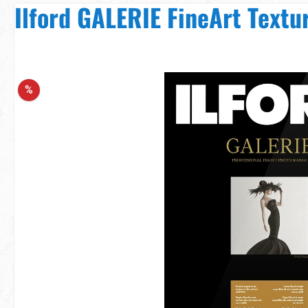
Ilford GALERIE FineArt Textur
Bildergalerie überspringen
%