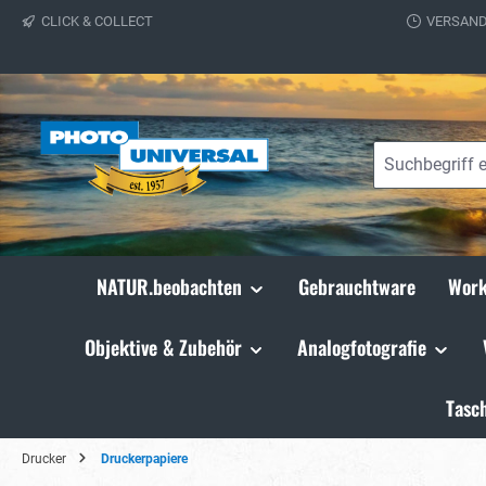
CLICK & COLLECT
VERSAND
springen
Zur Hauptnavigation springen
NATUR.beobachten
Gebrauchtware
Work
Objektive & Zubehör
Analogfotografie
Tasc
Drucker
Druckerpapiere