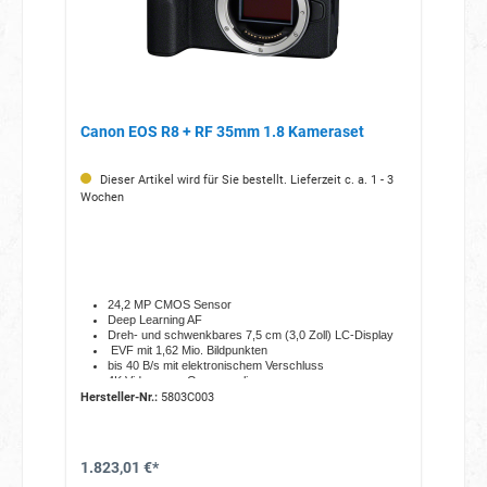
Canon EOS R8 + RF 35mm 1.8 Kameraset
Dieser Artikel wird für Sie bestellt. Lieferzeit c. a. 1 - 3
Wochen
24,2 MP CMOS Sensor
Deep Learning AF
Dreh- und schwenkbares 7,5 cm (3,0 Zoll) LC-Display
EVF mit 1,62 Mio. Bildpunkten
bis 40 B/s mit elektronischem Verschluss
4K Videos aus Oversampling
WLAN, Bluetooth, USB,
Hersteller-Nr.:
5803C003
3,5 mm Mikrofoneingang
HDMI micro Typ D
1.823,01 €*