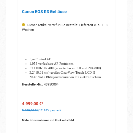
Canon EOS R3 Gehäuse
Dieser Artikel wird für Sie bestellt. Lieferzeit c. a. 1 - 3
Wochen
Eye Control AF
1.053 verfügbare AF-Positionen
ISO 100-102.400 (erweiterbar auf 50 und 204.800)
3,2" (8,01 cm) großes ClearView Touch-LCD II
NEU: Volle Blitzsynchronisation mit elektronischem
Verschluss
Hersteller-Nr.:
4895C004
WLAN und Bluetooth 5.0 Unterstützung
4.999,00 €*
5.699,00 €*
(12.28% gespart)
Mehr Informationen mit Klick aufs Bild