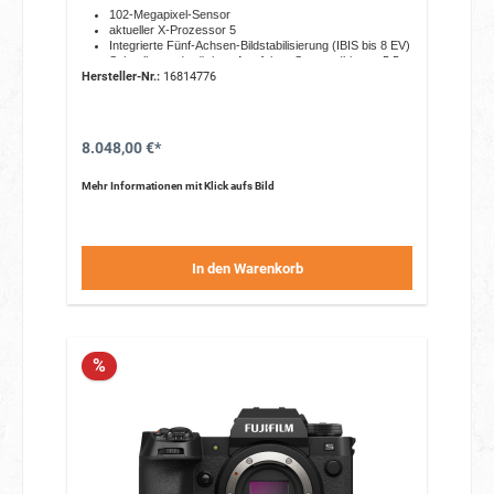
102-Megapixel-Sensor
aktueller X-Prozessor 5
Integrierte Fünf-Achsen-Bildstabilisierung (IBIS bis 8 EV)
Schnelles und präzises Autofokus-System (bis zu -5,5
Hersteller-Nr.:
EV)
16814776
Objektiv:
0,5 Zoll OLED Farbsucher mit ca. 5,76 Mio. Bildpunkten
Mittlere Telebrennweite
Linearmotor für einen schnellen und leisen Autofokus
8.048,00 €*
Wetterfest
Optimiert für die Portraitfotografie
Mehr Informationen mit Klick aufs Bild
In den Warenkorb
%