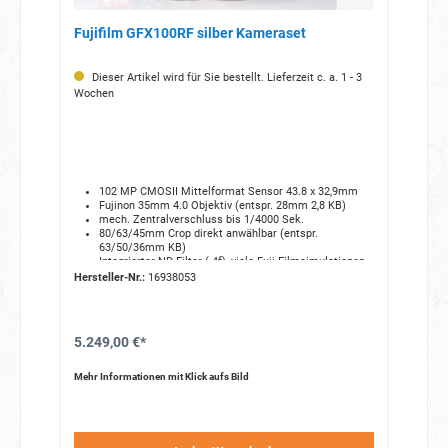
Fujifilm GFX100RF silber Kameraset
Dieser Artikel wird für Sie bestellt. Lieferzeit c. a. 1 - 3
Wochen
102 MP CMOSII Mittelformat Sensor 43.8 x 32,9mm
Fujinon 35mm 4.0 Objektiv (entspr. 28mm 2,8 KB)
mech. Zentralverschluss bis 1/4000 Sek.
80/63/45mm Crop direkt anwählbar (entspr.
63/50/36mm KB)
Integrierter ND-Filter (-4f), viele Fuji Filmsimulationen
(im JPG)
Hersteller-Nr.:
16938053
viele direkt anwählbare Bildformate (z.B. 17:9, 1:1, 4,5:6
usw..)
schneller, präziser Hybrid Autofokus (Kontrast &
Phase)
5.249,00 €*
kompakt & leicht (nur ca. 735g)
Mehr Informationen mit Klick aufs Bild