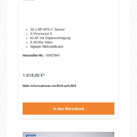
26,1 MP APS-C Sensor
X-Prozessor 5
KI-AF mit Objektverfolgung
6.2K/30p Video
digitaler Bildstabilisator
Hersteller-Nr.:
16957841
1.618,00 €*
Mehr Informationen mit Klick aufs Bild
In den Warenkorb