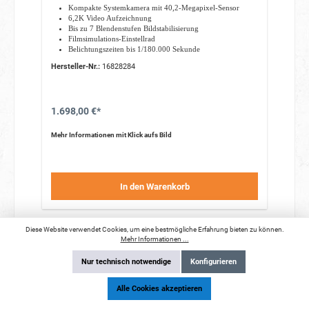
Kompakte Systemkamera mit 40,2-Megapixel-Sensor
6,2K Video Aufzeichnung
Bis zu 7 Blendenstufen Bildstabilisierung
Filmsimulations-Einstellrad
Belichtungszeiten bis 1/180.000 Sekunde
klappbarer hochauflösender LCD-Monitor mit 1,84
Hersteller-Nr.:
16828284
Mio.Bildpunkten
1.698,00 €*
Mehr Informationen mit Klick aufs Bild
In den Warenkorb
Diese Website verwendet Cookies, um eine bestmögliche Erfahrung bieten zu können.
Mehr Informationen ...
Nur technisch notwendige
Konfigurieren
Alle Cookies akzeptieren