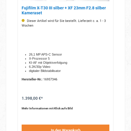
Fujifilm X-T30 III silber + XF 23mm F2.8 silber
Kameraset
Dieser Artikel wird für Sie bestellt. Lieferzeit c. a. 1 - 3
Wochen
26,1 MP APS-C Sensor
X-Prozessor 5
KI-AF mit Objektverfolgung
6.2K/30p Video
digitaler Bildstabilisator
Hersteller-Nr.:
16957346
1.398,00 €*
Mehr Informationen mit Klick aufs Bild
In den Warenkorb