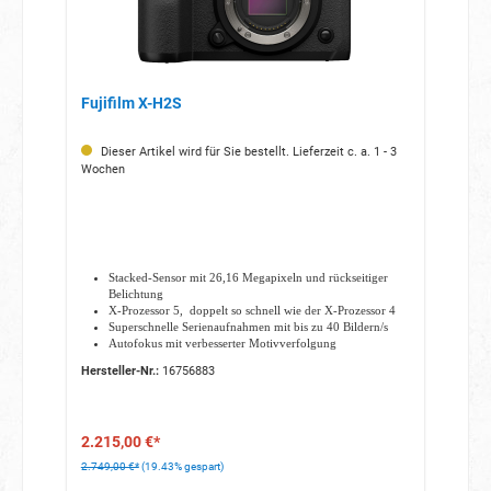
Fujifilm X-H2S
Dieser Artikel wird für Sie bestellt. Lieferzeit c. a. 1 - 3
Wochen
Stacked-Sensor mit 26,16 Megapixeln und rückseitiger
Belichtung
X-Prozessor 5, doppelt so schnell wie der X-Prozessor 4
Superschnelle Serienaufnahmen mit bis zu 40 Bildern/s
Autofokus mit verbesserter Motivverfolgung
6,2K-Videos mit voller Sensorbreite
Hersteller-Nr.:
16756883
Aufnahmen von bis zu 240 Minuten ohne Unterbrechung
2.215,00 €*
2.749,00 €*
(19.43% gespart)