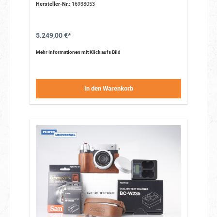
(im JPG)
Hersteller-Nr.:
16938053
viele direkt anwählbare Bildformate (z.B. 17:9, 1:1, 4,5:6
usw..)
schneller, präziser Hybrid Autofokus (Kontrast &
Phase)
5.249,00 €*
kompakt & leicht (nur ca. 735g)
Mehr Informationen mit Klick aufs Bild
In den Warenkorb