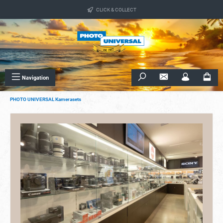
alt springen
CLICK & COLLECT
Navigation
PHOTO UNIVERSAL Kamerasets