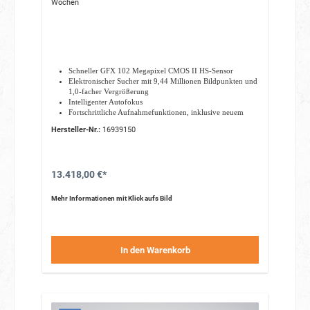
Wochen
Schneller GFX 102 Megapixel CMOS II HS-Sensor
Elektronischer Sucher mit 9,44 Millionen Bildpunkten und
1,0-facher Vergrößerung
Intelligenter Autofokus
Fortschrittliche Aufnahmefunktionen, inklusive neuem
Modus REALA ACE
Hersteller-Nr.:
16939150
Fünf-Achsen-Bildstabilisierung
13.418,00 €*
Mehr Informationen mit Klick aufs Bild
In den Warenkorb