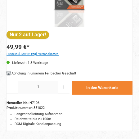
Nur 2 auf Lager!
49,99 €*
Preise inkl. MwSt. zzgl. Versandkosten
Lieferzeit 1-3 Werktage
Abholung in unserem Fellbacher Geschäft
Produkt Anzahl: Gib den gewünschten Wert ein oder benutze die Schaltflächen um die Anzahl zu e
In den Warenkorb
Hersteller-Nr.:
H7106
Produktnummer:
351022
Langzeitbelichtung Aufnahmen
Reichweite bis zu 100m
DCM Digitale Kanalanpassung