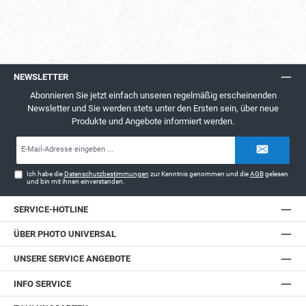
NEWSLETTER
Abonnieren Sie jetzt einfach unseren regelmäßig erscheinenden
Newsletter und Sie werden stets unter den Ersten sein, über neue
Produkte und Angebote informiert werden.
E-
Mail-
Adresse*
Ich habe die
Datenschutzbestimmungen
zur Kenntnis genommen und die
AGB
gelesen
und bin mit ihnen einverstanden.
SERVICE-HOTLINE
ÜBER PHOTO UNIVERSAL
UNSERE SERVICE ANGEBOTE
INFO SERVICE