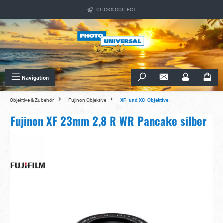
alt springen
CLICK & COLLECT
Navigation
Objektive & Zubehör
Fujinon Objektive
XF- und XC-Objektive
Fujinon XF 23mm 2,8 R WR Pancake silber
Bildergalerie überspringen