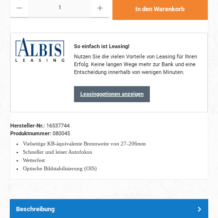
Produkt Anzahl: Gib den gewünschten Wert ein oder benutze die Schaltflächen um die Anzahl zu e
In den Warenkorb
So einfach ist Leasing!
Nutzen Sie die vielen Vorteile von Leasing für Ihren
Erfolg. Keine langen Wege mehr zur Bank und eine
Entscheidung innerhalb von wenigen Minuten.
Leasingoptionen anzeigen
Hersteller-Nr.:
16537744
Produktnummer:
080045
Vielseitige KB-äquivalente Brennweite von 27-206mm
Schneller und leiser Autofokus
Wetterfest
Optische Bildstabilisierung (OIS)
Beschreibung