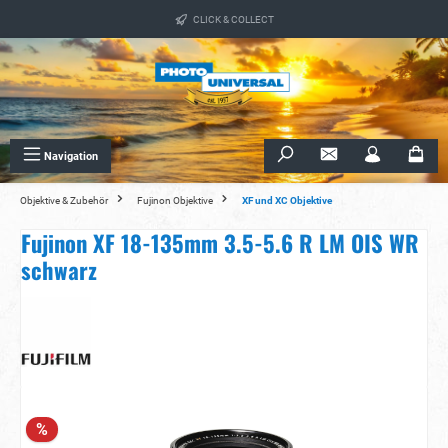
alt springen
CLICK & COLLECT
Navigation
Objektive & Zubehör
Fujinon Objektive
XF und XC Objektive
Fujinon XF 18-135mm 3.5-5.6 R LM OIS WR
schwarz
Bildergalerie überspringen
%