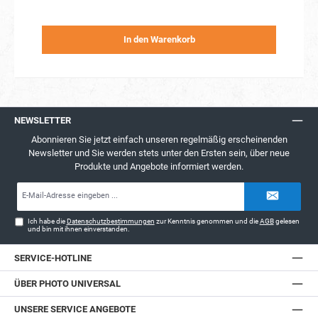
In den Warenkorb
NEWSLETTER
Abonnieren Sie jetzt einfach unseren regelmäßig erscheinenden
Newsletter und Sie werden stets unter den Ersten sein, über neue
Produkte und Angebote informiert werden.
E-
Mail-
Adresse*
Ich habe die
Datenschutzbestimmungen
zur Kenntnis genommen und die
AGB
gelesen
und bin mit ihnen einverstanden.
SERVICE-HOTLINE
ÜBER PHOTO UNIVERSAL
UNSERE SERVICE ANGEBOTE