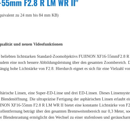
6-55mm F2.8 R LM WR II"
quivalent zu 24 mm bis 84 mm KB)
dqualität und neuen Videofunktionen
iebten lichtstarken Standard-Zoomobjektivs FUJINON XF16-55mmF2.8 R LM W
s zudem eine noch bessere Abbildungsleistung über den gesamten Zoombereich.
gig hohe Lichtstärke von F2.8. Hierdurch eignet es sich für eine Vielzahl von
phärische Linsen, eine Super-ED-Linse und drei ED-Linsen. Dieses Linsensyste
r Blendenöffnung. Die ultrapräzise Fertigung der asphärischen Linsen erlaubt
FUJINON XF16-55mm F2.8 R LM WR II bietet eine konstante Lichtstärke von F
llentfernung beträgt über den gesamten Brennweitenbereich nur 0,3 Meter, so
der Blendenrastung ermöglicht den Wechsel zu einer stufenlosen und geräusch