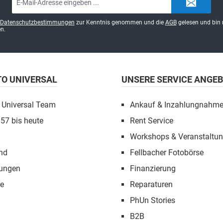
Mail-
Adresse*
Datenschutzbestimmungen
zur Kenntnis genommen und die
AGB
gelesen und bin 
n.
TO UNIVERSAL
UNSERE SERVICE ANGE
 Universal Team
Ankauf & Inzahlungnahm
957 bis heute
Rent Service
Workshops & Veranstaltu
nd
Fellbacher Fotobörse
tungen
Finanzierung
e
Reparaturen
PhUn Stories
B2B