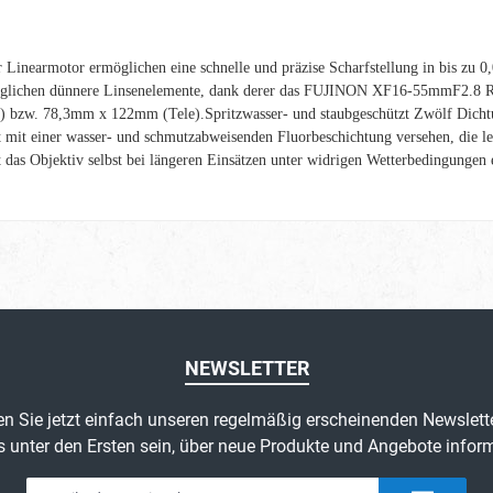
er Linearmotor ermöglichen eine schnelle und präzise Scharfstellung in bis zu
ermöglichen dünnere Linsenelemente, dank derer das FUJINON XF16-55mmF2.8 R
zw. 78,3mm x 122mm (Tele).Spritzwasser- und staubgeschützt Zwölf Dichtun
 einer wasser- und schmutzabweisenden Fluorbeschichtung versehen, die leich
 Objektiv selbst bei längeren Einsätzen unter widrigen Wetterbedingungen e
NEWSLETTER
n Sie jetzt einfach unseren regelmäßig erscheinenden Newslett
s unter den Ersten sein, über neue Produkte und Angebote inform
E-