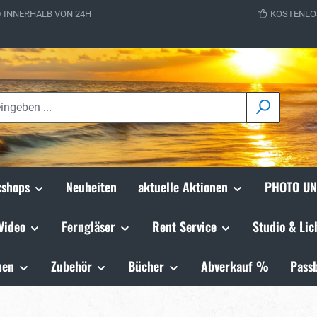
 INNERHALB VON 24H
KOSTENLO
shops
Neuheiten
aktuelle Aktionen
PHOTO UN
Video
Ferngläser
Rent Service
Studio & Lic
hen
Zubehör
Bücher
Abverkauf %
Passb