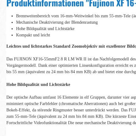
Produktinformationen "Fujinon XF 1
Brennweitenbereich vom 16-mm-Weitwinkel bis zum 55-mm-Tele (ä
Mechanische Deaktivierung der Blendenrastung
Hohe Bildqualität und Lichtstärke
Kompakt und leicht
Leichtes und lichtstarkes Standard Zoomobjektiv mit exzellenter Bil
Das FUJINON XF16-55mmF2.8 R LM WR II ist das Nachfolgemodell des bel
Vorgängermodell. Dank einer optimierten Linsenkonfiguration erreicht e
bis 55 mm (äquivalent zu 24 mm bis 84 mm KB) ab und bietet eine durchgän
Hohe Bildqualität und Lichtstärke
Der optische Aufbau umfasst 16 Elemente in elf Gruppen, darunter vier as
minimiert optische Farbfehler (chromatische Aberrationen) auch bei große
Bokeh-Effekt, da störende Ringmuster besser unterdrückt werden. Das 
zum 55-mm-Tele (äquivalent zu 24 mm bis 84 mm KB). Die kürzeste Einste
Fortschrittliche Videofunktionalität Die neue mechanische Deaktivierung 