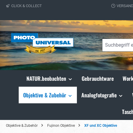
CLICK & COLLECT
VERSAND
springen
Zur Hauptnavigation springen
NATUR.beobachten
Gebrauchtware
Work
Objektive & Zubehör
Analogfotografie
Tasc
Objektive & Zubehör
Fujinon Objektive
XF und XC Objektive