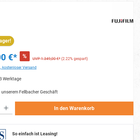
ager!
00 €*
%
UVP 1.349,00 €*
(2.22% gespart)
., kostenloser Versand
-3 Werktage
 unserem Fellbacher Geschäft
Gib den gewünschten Wert ein oder benutze die Schaltflächen um die Anzahl zu erh
In den Warenkorb
So einfach ist Leasing!