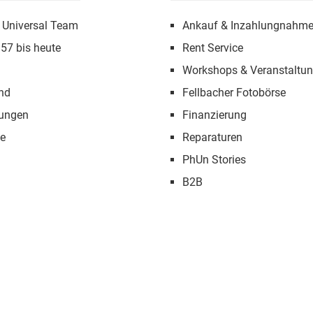
 Universal Team
Ankauf & Inzahlungnahm
957 bis heute
Rent Service
Workshops & Veranstaltu
nd
Fellbacher Fotobörse
tungen
Finanzierung
e
Reparaturen
PhUn Stories
B2B