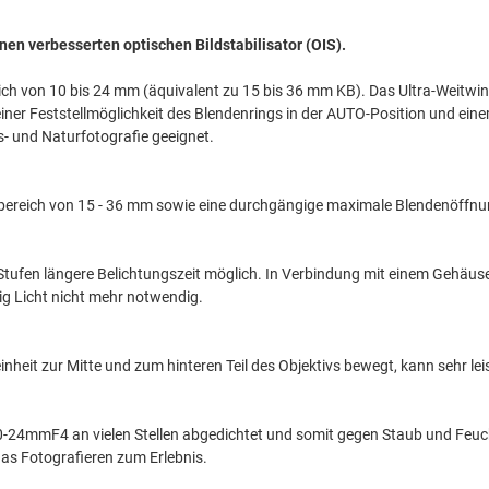
nen verbesserten optischen Bildstabilisator (OIS).
 von 10 bis 24 mm (äquivalent zu 15 bis 36 mm KB). Das Ultra-Weitwin
 einer Feststellmöglichkeit des Blendenrings in der AUTO-Position und ein
s- und Naturfotografie geeignet.
ereich von 15 - 36 mm sowie eine durchgängige maximale Blendenöffnu
ufen längere Belichtungszeit möglich. In Verbindung mit einem Gehäuse de
nig Licht nicht mehr notwendig.
nheit zur Mitte und zum hinteren Teil des Objektivs bewegt, kann sehr lei
-24mmF4 an vielen Stellen abgedichtet und somit gegen Staub und Feucht
 das Fotografieren zum Erlebnis.