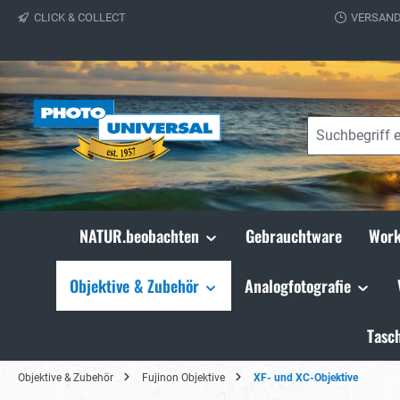
CLICK & COLLECT
VERSAND
springen
Zur Hauptnavigation springen
NATUR.beobachten
Gebrauchtware
Work
Objektive & Zubehör
Analogfotografie
Tasc
Objektive & Zubehör
Fujinon Objektive
XF- und XC-Objektive