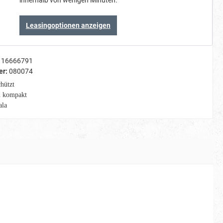
innerhalb von wenigen Minuten.
Leasingoptionen anzeigen
16666791
er:
080074
hützt
d kompakt
ala