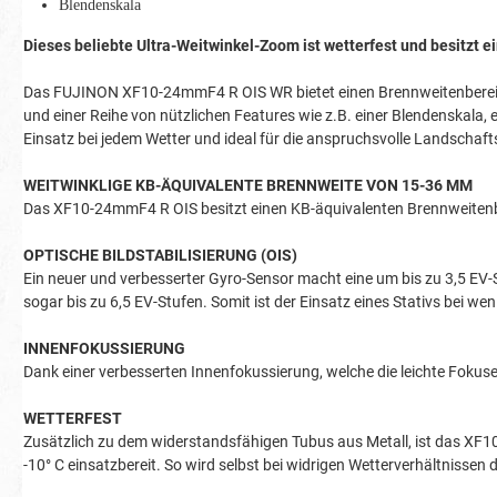
Blendenskala
Dieses beliebte Ultra-Weitwinkel-Zoom ist wetterfest und besitzt ei
Das FUJINON XF10-24mmF4 R OIS WR bietet einen Brennweitenbereich
und einer Reihe von nützlichen Features wie z.B. einer Blendenskala,
Einsatz bei jedem Wetter und ideal für die anspruchsvolle Landschaft
WEITWINKLIGE KB-ÄQUIVALENTE BRENNWEITE VON 15-36 MM
Das XF10-24mmF4 R OIS besitzt einen KB-äquivalenten Brennweitenb
OPTISCHE BILDSTABILISIERUNG (OIS)
Ein neuer und verbesserter Gyro-Sensor macht eine um bis zu 3,5 EV-St
sogar bis zu 6,5 EV-Stufen. Somit ist der Einsatz eines Stativs bei we
INNENFOKUSSIERUNG
Dank einer verbesserten Innenfokussierung, welche die leichte Fokusei
WETTERFEST
Zusätzlich zu dem widerstandsfähigen Tubus aus Metall, ist das XF10
-10° C einsatzbereit. So wird selbst bei widrigen Wetterverhältnissen