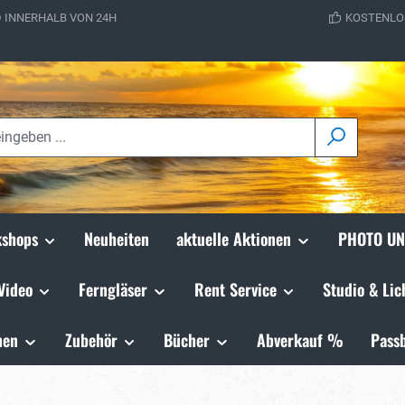
 INNERHALB VON 24H
KOSTENLO
shops
Neuheiten
aktuelle Aktionen
PHOTO UN
Video
Ferngläser
Rent Service
Studio & Lic
hen
Zubehör
Bücher
Abverkauf %
Passb