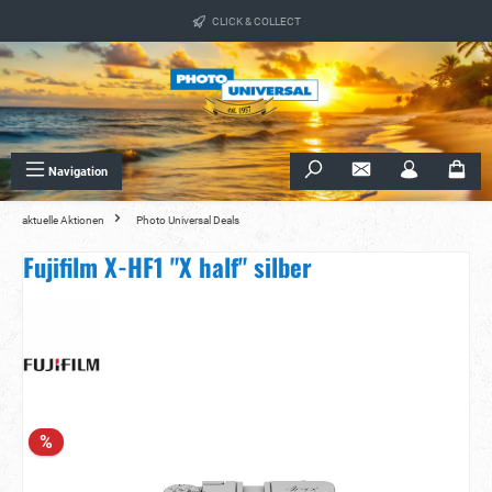
alt springen
CLICK & COLLECT
Navigation
aktuelle Aktionen
Photo Universal Deals
Fujifilm X-HF1 "X half" silber
Bildergalerie überspringen
%