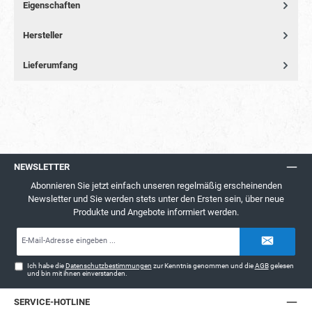
Eigenschaften
Hersteller
Lieferumfang
NEWSLETTER
Abonnieren Sie jetzt einfach unseren regelmäßig erscheinenden
Newsletter und Sie werden stets unter den Ersten sein, über neue
Produkte und Angebote informiert werden.
E-
Mail-
Adresse*
Ich habe die
Datenschutzbestimmungen
zur Kenntnis genommen und die
AGB
gelesen
und bin mit ihnen einverstanden.
SERVICE-HOTLINE