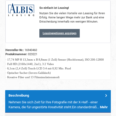
So einfach ist Leasing!
Nutzen Sie die vielen Vorteile von Leasing für Ihren
Erfolg. Keine langen Wege mehr zur Bank und eine
Entscheidung innerhalb von wenigen Minuten.
Leasingoptionen anzeigen
Hersteller-Nr.:
16940460
Produktnummer:
023221
· 17,74 MP H 13,3mm x B 8,8mm (1 Zoll) Sensor (Hochformat), ISO 200-12800
· Full HD (2160x1440, 2in1), 3:2 Video
· 6,1cm (2,4 Zoll) Touch-LCD 3:4 mit 0,92 Mio. Pixel
· Optischer Sucher (Invers-Galiläisch)
· Kreative Filter und 13 Filmsimulationsmodi
Beschreibung
Nehmen Sie sich Zeit für Ihre Fotografie mit der X-Half - einer
Kamera, die für ungestörte Kreativität steht.Ein standardmäß…
Mehr