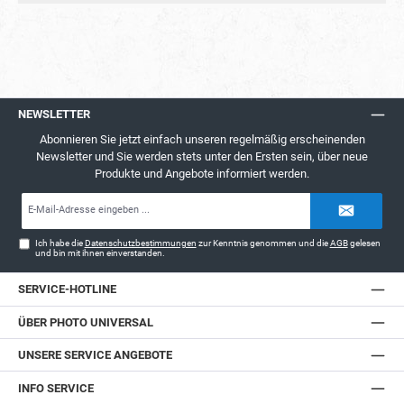
NEWSLETTER
Abonnieren Sie jetzt einfach unseren regelmäßig erscheinenden
Newsletter und Sie werden stets unter den Ersten sein, über neue
Produkte und Angebote informiert werden.
E-
Mail-
Adresse*
Ich habe die
Datenschutzbestimmungen
zur Kenntnis genommen und die
AGB
gelesen
und bin mit ihnen einverstanden.
SERVICE-HOTLINE
ÜBER PHOTO UNIVERSAL
UNSERE SERVICE ANGEBOTE
INFO SERVICE