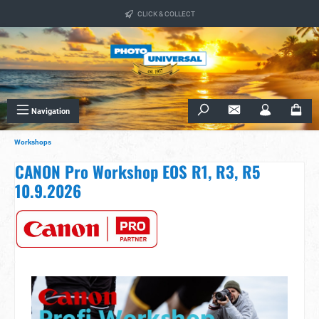
alt springen
CLICK & COLLECT
Navigation
Workshops
CANON Pro Workshop EOS R1, R3, R5
10.9.2026
Bildergalerie überspringen