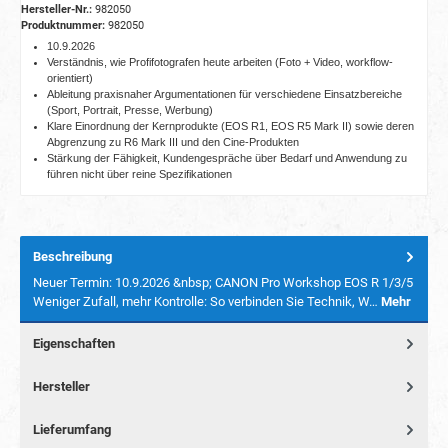
Hersteller-Nr.:
982050
Produktnummer:
982050
10.9.2026
Verständnis, wie Profifotografen heute arbeiten (Foto + Video, workflow-
orientiert)
Ableitung praxisnaher Argumentationen für verschiedene Einsatzbereiche
(Sport, Portrait, Presse, Werbung)
Klare Einordnung der Kernprodukte (EOS R1, EOS R5 Mark II) sowie deren
Abgrenzung zu R6 Mark III und den Cine-Produkten
Stärkung der Fähigkeit, Kundengespräche über Bedarf und Anwendung zu
führen nicht über reine Spezifikationen
Beschreibung
Neuer Termin: 10.9.2026 &nbsp; CANON Pro Workshop EOS R 1/3/5
Weniger Zufall, mehr Kontrolle: So verbinden Sie Technik, W…
Mehr
Eigenschaften
Hersteller
Lieferumfang