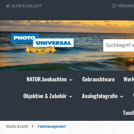
CLICK & COLLECT
VERSAND
springen
Zur Hauptnavigation springen
NATUR.beobachten
Gebrauchtware
Work
Objektive & Zubehör
Analogfotografie
Tasc
Studio & Licht
Farbmanagement