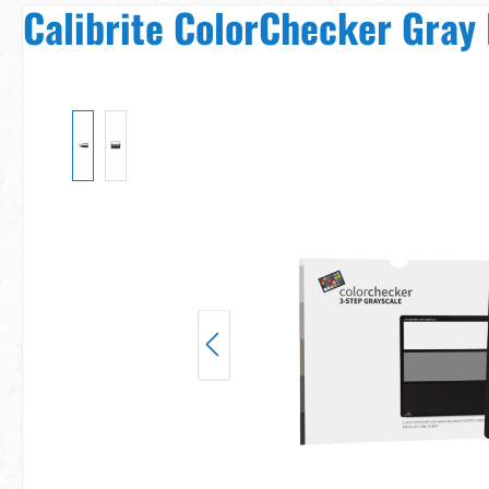
Calibrite ColorChecker Gray
Bildergalerie überspringen