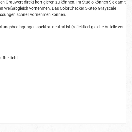
ren Grauwert direkt korrigieren zu können. Im Studio können Sie damit
d den Weißabgleich vornehmen. Das ColorChecker 3-Step Grayscale
passungen schnell vornehmen können.
tungsbedingungen spektral neutral ist (reflektiert gleiche Anteile von
fhelllicht