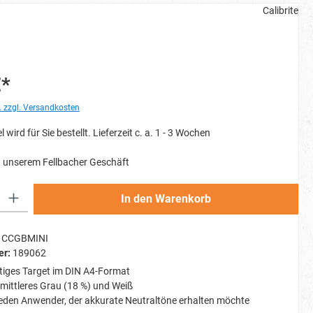
Calibrite
€*
. zzgl. Versandkosten
l wird für Sie bestellt. Lieferzeit c. a. 1 - 3 Wochen
 unserem Fellbacher Geschäft
Gib den gewünschten Wert ein oder benutze die Schaltflächen um die Anzahl zu erh
In den Warenkorb
CCGBMINI
er:
189062
tiges Target im DIN A4-Format
mittleres Grau (18 %) und Weiß
 jeden Anwender, der akkurate Neutraltöne erhalten möchte