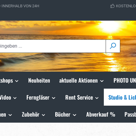
 INNERHALB VON 24H
KOSTENLO
shops
Neuheiten
aktuelle Aktionen
PHOTO UN
Video
Ferngläser
Rent Service
Studio & Lic
hen
Zubehör
Bücher
Abverkauf %
Passb