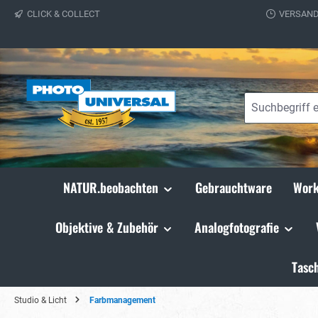
CLICK & COLLECT
VERSAND
springen
Zur Hauptnavigation springen
NATUR.beobachten
Gebrauchtware
Work
Objektive & Zubehör
Analogfotografie
Tasc
Studio & Licht
Farbmanagement