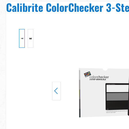
Calibrite ColorChecker 3-St
Bildergalerie überspringen