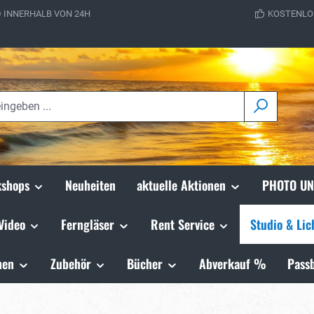
 INNERHALB VON 24H
KOSTENLO
shops
Neuheiten
aktuelle Aktionen
PHOTO UN
Video
Ferngläser
Rent Service
Studio & Lic
hen
Zubehör
Bücher
Abverkauf %
Passb