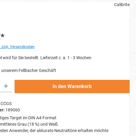
Calibrite
€*
. zzgl. Versandkosten
l wird für Sie bestellt. Lieferzeit c. a. 1 - 3 Wochen
 unserem Fellbacher Geschäft
Gib den gewünschten Wert ein oder benutze die Schaltflächen um die Anzahl zu erh
In den Warenkorb
CCGS
er:
189060
tiges Target im DIN A4-Format
mittleres Grau (18 %) und Weiß
 jeden Anwender, der akkurate Neutraltöne erhalten möchte