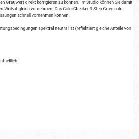
ren Grauwert direkt korrigieren zu können. Im Studio können Sie damit
d den Weißabgleich vornehmen. Das ColorChecker 3-Step Grayscale
passungen schnell vornehmen können.
tungsbedingungen spektral neutral ist (reflektiert gleiche Anteile von
fhelllicht