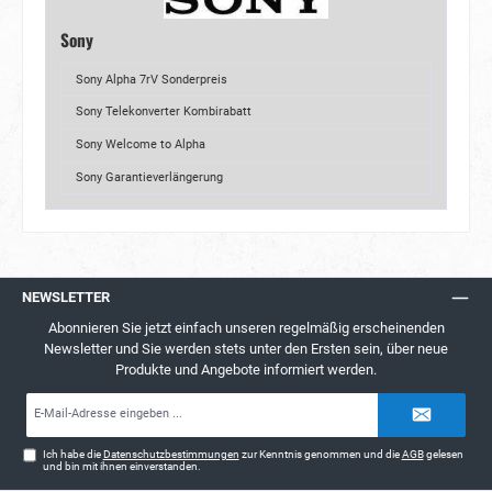
Sony
Sony Alpha 7rV Sonderpreis
Sony Telekonverter Kombirabatt
Sony Welcome to Alpha
Sony Garantieverlängerung
NEWSLETTER
Abonnieren Sie jetzt einfach unseren regelmäßig erscheinenden
Newsletter und Sie werden stets unter den Ersten sein, über neue
Produkte und Angebote informiert werden.
E-
Mail-
Adresse*
Ich habe die
Datenschutzbestimmungen
zur Kenntnis genommen und die
AGB
gelesen
und bin mit ihnen einverstanden.