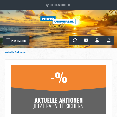
alt springen
CLICK & COLLECT
Navigation
aktuelle Aktionen
-%
AKTUELLE AKTIONEN
JETZT RABATTE SICHERN