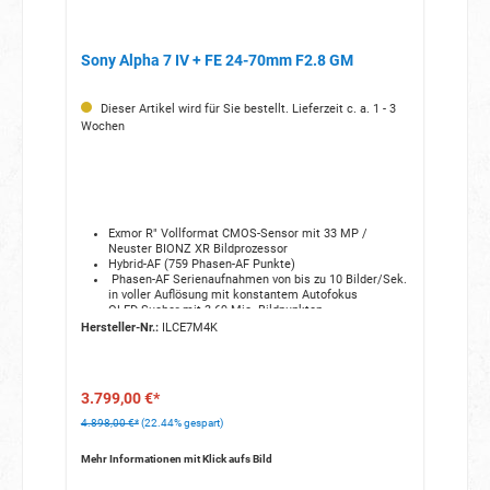
Sony Alpha 7 IV + FE 24-70mm F2.8 GM
Dieser Artikel wird für Sie bestellt. Lieferzeit c. a. 1 - 3
Wochen
Exmor R" Vollformat CMOS-Sensor mit 33 MP /
Neuster BIONZ XR Bildprozessor
Hybrid-AF (759 Phasen-AF Punkte)
Phasen-AF Serienaufnahmen von bis zu 10 Bilder/Sek.
in voller Auflösung mit konstantem Autofokus
OLED-Sucher mit 3.69 Mio. Bildpunkten
Seitlich schwenkbarer 3 Touchscreen
Hersteller-Nr.:
ILCE7M4K
3.799,00 €*
4.898,00 €*
(22.44% gespart)
Mehr Informationen mit Klick aufs Bild