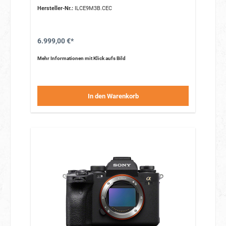
vollständigem AF/AE-Tracking
Hersteller-Nr.:
ILCE9M3B.CEC
Maximale Verschlusszeit 1/80.000 Sekunde mit
Blitzsynchronisierung
Zuverlässige Erkennung vieler verschiedener Motive
6.999,00 €*
Mehr Informationen mit Klick aufs Bild
In den Warenkorb