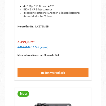
4K 120p / 10 Bit und 4:2:2
BIONZ XR Bildprozessor
Integrierte optische 5-Achsen-Bildstabilisierung,
Active-Modus für Videos
Hersteller-Nr.:
ILCE7SM3B
5.499,00 €*
6.598,00 €*
(16.66% gespart)
Mehr Informationen mit Klick aufs Bild
In den Warenkorb
Neu