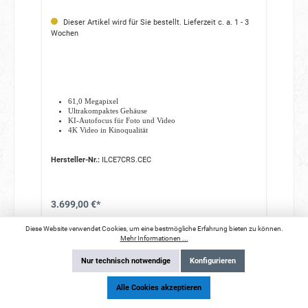
Dieser Artikel wird für Sie bestellt. Lieferzeit c. a. 1 - 3
Wochen
61,0 Megapixel
Ultrakompaktes Gehäuse
KI-Autofocus für Foto und Video
4K Video in Kinoqualität
Hersteller-Nr.:
ILCE7CRS.CEC
3.699,00 €*
Mehr Informationen mit Klick aufs Bild
Diese Website verwendet Cookies, um eine bestmögliche Erfahrung bieten zu können.
Mehr Informationen ...
Nur technisch notwendige
Konfigurieren
In den Warenkorb
Alle Cookies akzeptieren