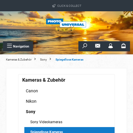
alt springen
CLICK & COLLECT
Navigation
Kameras & Zubehör
Sony
Spiegellose Kameras
Kameras & Zubehör
Canon
Nikon
Sony
Sony Videokameras
Spiegellose Kameras