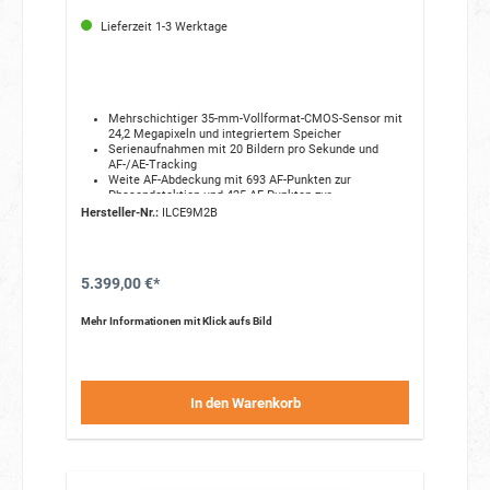
Lieferzeit 1-3 Werktage
Mehrschichtiger 35-mm-Vollformat-CMOS-Sensor mit
24,2 Megapixeln und integriertem Speicher
Serienaufnahmen mit 20 Bildern pro Sekunde und
AF-/AE-Tracking
Weite AF-Abdeckung mit 693 AF-Punkten zur
Phasendetektion und 425 AF-Punkten zur
Kontrastdetektion
Hersteller-Nr.:
ILCE9M2B
1000BASE-T LAN-Anschluss, 5 GHz Wi-Fi für schnelle
Datenübertragungen
5.399,00 €*
Mehr Informationen mit Klick aufs Bild
In den Warenkorb