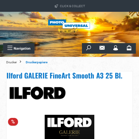
alt springen
CLICK & COLLECT
Navigation
Drucker
Druckerpapiere
Ilford GALERIE FineArt Smooth A3 25 Bl.
Bildergalerie überspringen
%