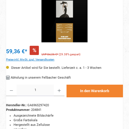
%
59,36 €*
UVP 84,06 €*
(29.38% gespart)
Preise inkl. MwSt. zzgl. Versandkosten
Dieser Artikel wird für Sie bestellt. Lieferzeit c. a. 1 - 3 Wochen
Abholung in unserem Fellbacher Geschäft
Produkt Anzahl: Gib den gewünschten Wert ein oder benutze die Schaltflächen um die Anzahl zu e
In den Warenkorb
Hersteller-Nr.:
GA6965297420
Produktnummer:
204841
Ausgezeichnete Bildschärfe
Große Farbskala
Hergestellt aus Zellulose