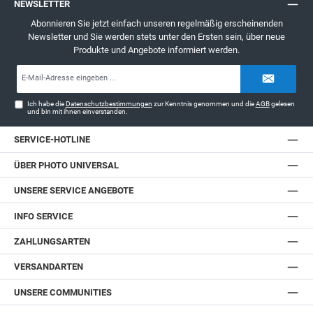
NEWSLETTER
Abonnieren Sie jetzt einfach unseren regelmäßig erscheinenden
Newsletter und Sie werden stets unter den Ersten sein, über neue
Produkte und Angebote informiert werden.
E-
Mail-
Adresse*
Ich habe die
Datenschutzbestimmungen
zur Kenntnis genommen und die
AGB
gelesen
und bin mit ihnen einverstanden.
SERVICE-HOTLINE
ÜBER PHOTO UNIVERSAL
UNSERE SERVICE ANGEBOTE
INFO SERVICE
ZAHLUNGSARTEN
VERSANDARTEN
UNSERE COMMUNITIES