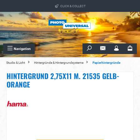
alt springen
CLICK & COLLECT
Navigation
Studio & Licht
Hintergründe & Hintergrundsysteme
Papierhintergründe
HINTERGRUND 2,75X11 M. 21535 GELB-
ORANGE
Bildergalerie überspringen