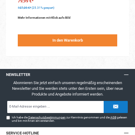
79,99 €*
107,09 €*
(25.31% gespart)
Mehr Informationen mit Klick aufs Bild
In den Warenkorb
NEWSLETTER
Abonnieren Sie jetzt einfach unseren regelmäßig erscheinenden
Newsletter und Sie werden stets unter den Ersten sein, über neue
Produkte und Angebote informiert werden.
E-
Mail-
Adresse*
Ich habe die
Datenschutzbestimmungen
zur Kenntnis genommen und die
AGB
gelesen
und bin mit ihnen einverstanden.
SERVICE-HOTLINE