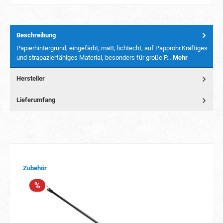
Beschreibung
Papierhintergrund, eingefärbt, matt, lichtecht, auf Papprohr.Kräftiges
und strapazierfähiges Material, besonders für große P…
Mehr
Hersteller
Lieferumfang
Produktgalerie überspringen
Zubehör
%