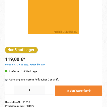
Nur 3 auf Lager!
119,00 €*
Preise inkl. MwSt. zzgl. Versandkosten
Lieferzeit 1-3 Werktage
Abholung in unserem Fellbacher Geschäft
Produkt Anzahl: Gib den gewünschten Wert ein oder benutze die Schaltflächen um die Anzahl zu e
In den Warenkorb
Hersteller-Nr.:
21535
Produktnummer:
501322