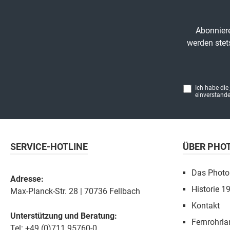
Abonniere
werden stet
Ich habe die
einverstande
SERVICE-HOTLINE
ÜBER PHO
Das Photo
Adresse:
Historie 1
Max-Planck-Str. 28 | 70736 Fellbach
Kontakt
Unterstützung und Beratung:
Fernrohrla
Tel: +49 (0)711 95760-0