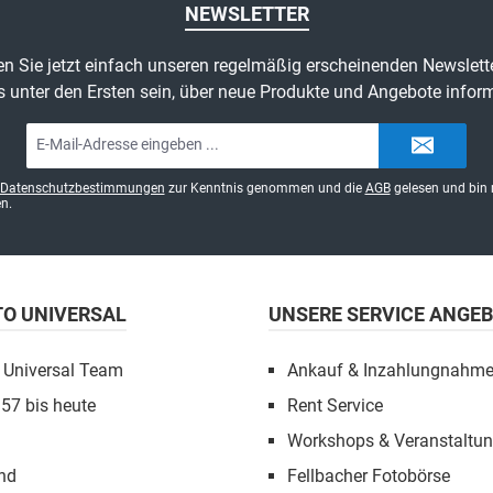
NEWSLETTER
n Sie jetzt einfach unseren regelmäßig erscheinenden Newslett
s unter den Ersten sein, über neue Produkte und Angebote inform
E-
Mail-
Adresse*
Datenschutzbestimmungen
zur Kenntnis genommen und die
AGB
gelesen und bin 
n.
TO UNIVERSAL
UNSERE SERVICE ANGE
 Universal Team
Ankauf & Inzahlungnahm
957 bis heute
Rent Service
Workshops & Veranstaltu
nd
Fellbacher Fotobörse