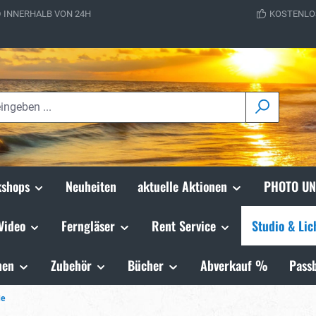
 INNERHALB VON 24H
KOSTENLO
shops
Neuheiten
aktuelle Aktionen
PHOTO UN
Video
Ferngläser
Rent Service
Studio & Lic
hen
Zubehör
Bücher
Abverkauf %
Passb
de