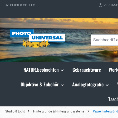
CLICK & COLLECT
VERSAND
springen
Zur Hauptnavigation springen
NATUR.beobachten
Gebrauchtware
Work
Objektive & Zubehör
Analogfotografie
Tasc
Studio & Licht
Hintergründe & Hintergrundsysteme
Papierhintergrün