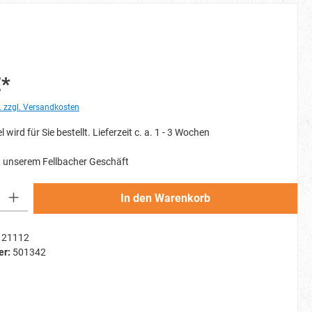
€*
. zzgl. Versandkosten
l wird für Sie bestellt. Lieferzeit c. a. 1 - 3 Wochen
 unserem Fellbacher Geschäft
Gib den gewünschten Wert ein oder benutze die Schaltflächen um die Anzahl zu erh
In den Warenkorb
21112
er:
501342